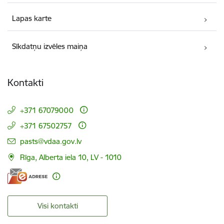
Lapas karte
Sīkdatņu izvēles maiņa
Kontakti
+371 67079000
+371 67502757
E-pasts:
pasts@vdaa.gov.lv
Rīga, Alberta iela 10, LV - 1010
Visi kontakti