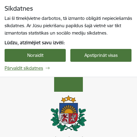
Pāriet uz lapas saturu
Sīkdatnes
Spied
lai meklētu
Enter
Lai šī tīmekļvietne darbotos, tā izmanto obligāti nepieciešamās
sīkdatnes. Ar Jūsu piekrišanu papildus šajā vietnē var tikt
izmantotas statistikas un sociālo mediju sīkdatnes.
Lūdzu, atzīmējiet savu izvēli:
Noraidīt
Apstiprināt visas
Pārvaldīt sīkdatnes
VDAA