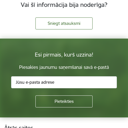
Vai šī informācija bija noderīga?
Sniegt atsauksmi
Esi pirmais, kurš uzzina!
Piesakies jaunumu saņemšanai savā e-pastā
Kājene
Ātrās saites