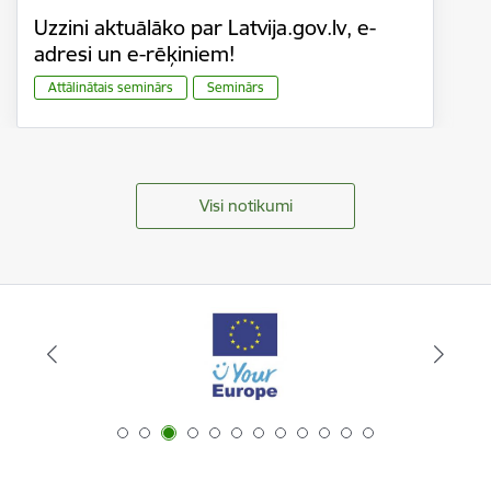
Uzzini aktuālāko par Latvija.gov.lv, e-
adresi un e-rēķiniem!
Attālinātais seminārs
Seminārs
Visi notikumi