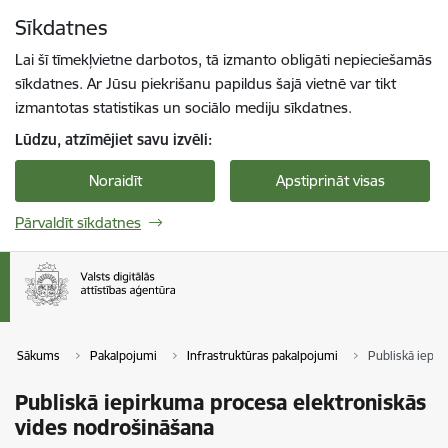
Pāriet uz lapas saturu
Sīkdatnes
Spied
lai meklētu
Enter
Lai šī tīmekļvietne darbotos, tā izmanto obligāti nepieciešamās
sīkdatnes. Ar Jūsu piekrišanu papildus šajā vietnē var tikt
izmantotas statistikas un sociālo mediju sīkdatnes.
Lūdzu, atzīmējiet savu izvēli:
Noraidīt
Apstiprināt visas
Pārvaldīt sīkdatnes
Sākums
Pakalpojumi
Infrastruktūras pakalpojumi
Publiskā iepir
Publiskā iepirkuma procesa elektroniskās
vides nodrošināšana