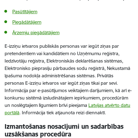
Pasūtītājiem
Piegādātājiem
Ārzemju piegādātājiem
E-izziņu ietvaros publiskās personas var iegūt ziņas par
pretendentiem vai kandidātiem no Uzņēmumu reģistra,
Iedzīvotāju reģistra, Elektroniskās deklarēšanas sistēmas,
Elektronisko pieprasīju pārbaudes sodu reģistrā, Nekustamā
īpašuma nodokļa administrēšanas sistēmas. Privātās
personas E-izziņu ietvaros var iegūt ziņas tikai par sevi.
Informācija par e-pasūtījumos veiktajiem darījumiem, kā arī e-
konkursu sistēmā izsludinātajiem iepirkumiem, procedūrām
un noslēgtajiem līgumiem brīvi pieejama
Latvijas atvērto datu
portālā
. Informācija tiek atjaunota reizi diennaktī.
Izmantošanas nosacījumi un sadarbības
uzsākšanas procedūra