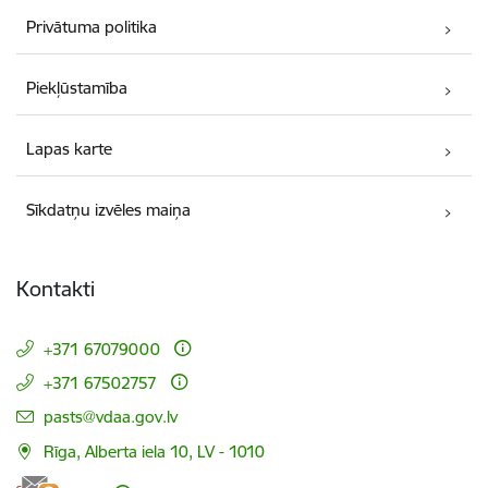
Privātuma politika
Piekļūstamība
Lapas karte
Sīkdatņu izvēles maiņa
Kontakti
+371 67079000
+371 67502757
E-pasts:
pasts@vdaa.gov.lv
Rīga, Alberta iela 10, LV - 1010