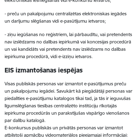
elektroniskas iesniegšanas vidi e-konkursu ietvaros;
- preču un pakalpojumu centralizētas elektroniskas iegādes
un darījumu slēgšanas vidi e-pasūtījumu ietvaros;
- ziņu iegūšanas no reģistriem, lai pārbaudītu, vai pretendents
nav izslēdzams no dalības iepirkumā vai koncesijas procedūrā
un vai kandidāts vai pretendents nav izslēdzams no dalības
iepirkuma procedūrā, vidi e-izziņu ietvaros.
EIS izmantošanas iespējas
Visas publiskās personas var izmantot e-pasūtījumus preču
un pakalpojumu iegādei. Savukārt kā piegādātāji personas var
piedalīties e-pasūtījumu katalogos tikai tad, ja tās ir ieguvušas
līgumslēgšanas tiesības centralizēto institūciju rīkotajās
iepirkuma procedūrās un parakstījušas vispārīgo vienošanos
par dalību katalogā.
E-konkursus publiskās un privātās personas var izmantot
atbilstoši apmācību videomateriālos pieejamajai informācijai: