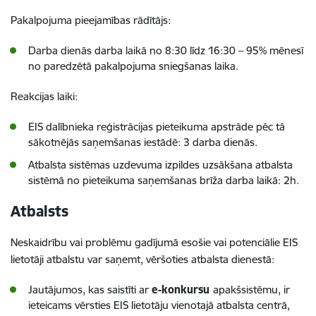
Pakalpojuma pieejamības rādītājs:
Darba dienās darba laikā no 8:30 līdz 16:30 – 95% mēnesī
no paredzētā pakalpojuma sniegšanas laika.
Reakcijas laiki:
EIS dalībnieka reģistrācijas pieteikuma apstrāde pēc tā
sākotnējās saņemšanas iestādē: 3 darba dienās.
Atbalsta sistēmas uzdevuma izpildes uzsākšana atbalsta
sistēmā no pieteikuma saņemšanas brīža darba laikā: 2h.
Atbalsts
Neskaidrību vai problēmu gadījumā esošie vai potenciālie EIS
lietotāji atbalstu var saņemt, vēršoties atbalsta dienestā:
Jautājumos, kas saistīti ar
e-konkursu
apakšsistēmu, ir
ieteicams vērsties EIS lietotāju vienotajā atbalsta centrā,