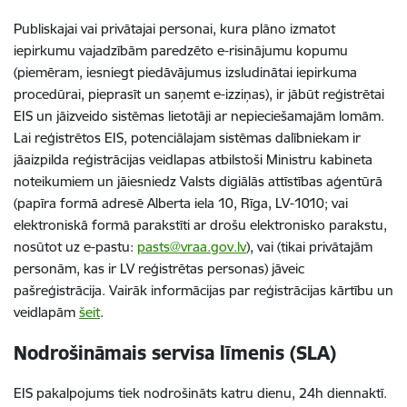
Publiskajai vai privātajai personai, kura plāno izmatot
iepirkumu vajadzībām paredzēto e-risinājumu kopumu
(piemēram, iesniegt piedāvājumus izsludinātai iepirkuma
procedūrai, pieprasīt un saņemt e-izziņas), ir jābūt reģistrētai
EIS un jāizveido sistēmas lietotāji ar nepieciešamajām lomām.
Lai reģistrētos EIS, potenciālajam sistēmas dalībniekam ir
jāaizpilda reģistrācijas veidlapas atbilstoši Ministru kabineta
noteikumiem un jāiesniedz Valsts digiālās attīstības aģentūrā
(papīra formā adresē Alberta iela 10, Rīga, LV-1010; vai
elektroniskā formā parakstīti ar drošu elektronisko parakstu,
nosūtot uz e-pastu:
pasts@vraa.gov.lv
), vai (tikai privātajām
personām, kas ir LV reģistrētas personas) jāveic
pašreģistrācija. Vairāk informācijas par reģistrācijas kārtību un
veidlapām
šeit
.
Nodrošināmais servisa līmenis (SLA)
EIS pakalpojums tiek nodrošināts katru dienu, 24h diennaktī.