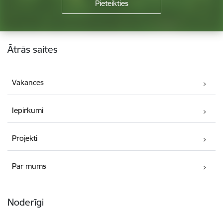
Kājene
Ātrās saites
Vakances
Iepirkumi
Projekti
Par mums
Noderīgi