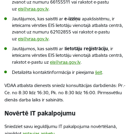
zvanot uz numuru 66155511 vai rakstot e-pastu
uz
eis@vraa.gov.lv
.
Jautājumos, kas saistīti ar
e-izziņu
apakšsistēmu, ir
ieteicams vērsties EIS lietotāju vienotajā atbalsta centrā,
zvanot uz numuru 62102855 vai rakstot e-pastu
uz
eis@vraa.gov.lv
.
Jautājumos, kas saistīti ar
lietotāju reģistrāciju
, ir
ieteicams vērsties EIS lietotāju vienotajā atbalsta centrā,
rakstot e-pastu uz
eis@vraa.gov.lv
.
Detalizēta kontaktinformācija ir pieejama
šeit
.
VDAA atbalsta dienests sniedz konsultācijas darbdienās: Pr.-
Ce. no 8:30 līdz 16:30, Pk. no 8:30 līdz 16:00. Pirmssvētku
dienās darba laiks ir saīsināts.
Novērtē IT pakalpojumu
Sniedziet savu ieguldījumu IT pakalpojuma novērtēšanā,
aizpildot
aptaujas anketu.