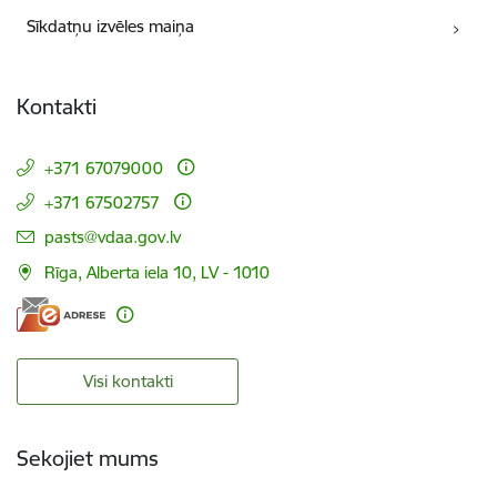
Sīkdatņu izvēles maiņa
Kontakti
+371 67079000
+371 67502757
E-pasts:
pasts@vdaa.gov.lv
Rīga, Alberta iela 10, LV - 1010
Visi kontakti
Sekojiet mums