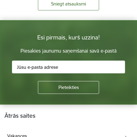
Sniegt atsauksmi
Esi pirmais, kurš uzzina!
Piesakies jaunumu saņemšanai savā e-pastā
Kājene
Ātrās saites
Vakances