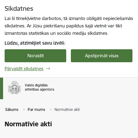
Pāriet uz lapas saturu
Sīkdatnes
Spied
lai meklētu
Enter
Lai šī tīmekļvietne darbotos, tā izmanto obligāti nepieciešamās
sīkdatnes. Ar Jūsu piekrišanu papildus šajā vietnē var tikt
izmantotas statistikas un sociālo mediju sīkdatnes.
Lūdzu, atzīmējiet savu izvēli:
Noraidīt
Apstiprināt visas
Pārvaldīt sīkdatnes
Sākums
Par mums
Normatīvie akti
Normatīvie akti