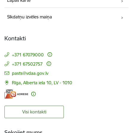
Lapas karte
Sīkdatņu izvēles maiņa
Kontakti
+371 67079000
+371 67502757
E-pasts:
pasts@vdaa.gov.lv
Rīga, Alberta iela 10, LV - 1010
Visi kontakti
Sekojiet mums