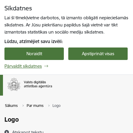
Pāriet uz lapas saturu
Sīkdatnes
Spied
lai meklētu
Enter
Lai šī tīmekļvietne darbotos, tā izmanto obligāti nepieciešamās
sīkdatnes. Ar Jūsu piekrišanu papildus šajā vietnē var tikt
izmantotas statistikas un sociālo mediju sīkdatnes.
Lūdzu, atzīmējiet savu izvēli:
Noraidīt
Apstiprināt visas
Pārvaldīt sīkdatnes
Sākums
Par mums
Logo
Logo
Atskaņot tekstu