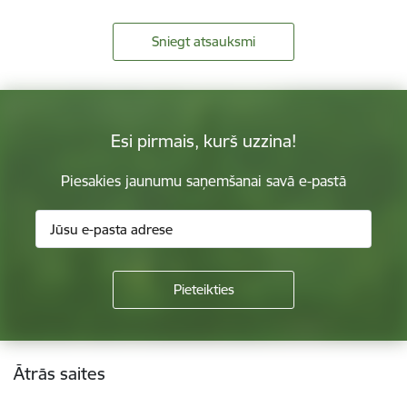
Sniegt atsauksmi
Esi pirmais, kurš uzzina!
Piesakies jaunumu saņemšanai savā e-pastā
Kājene
Ātrās saites