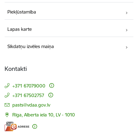
Piekļūstamība
Lapas karte
Sīkdatņu izvēles maiņa
Kontakti
+371 67079000
+371 67502757
E-pasts:
pasts@vdaa.gov.lv
Rīga, Alberta iela 10, LV - 1010