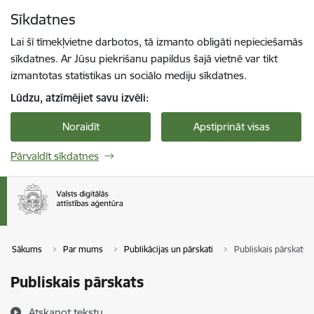
Pāriet uz lapas saturu
Sīkdatnes
Spied
lai meklētu
Enter
Lai šī tīmekļvietne darbotos, tā izmanto obligāti nepieciešamās
sīkdatnes. Ar Jūsu piekrišanu papildus šajā vietnē var tikt
izmantotas statistikas un sociālo mediju sīkdatnes.
Lūdzu, atzīmējiet savu izvēli:
Noraidīt
Apstiprināt visas
Pārvaldīt sīkdatnes
Sākums
Par mums
Publikācijas un pārskati
Publiskais pārskats
Publiskais pārskats
Atskaņot tekstu