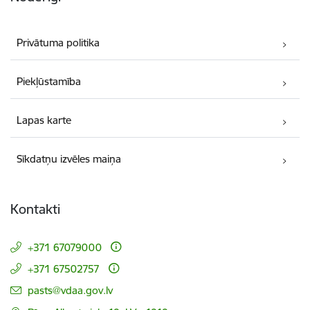
Privātuma politika
Piekļūstamība
Lapas karte
Sīkdatņu izvēles maiņa
Kontakti
+371 67079000
+371 67502757
E-pasts:
pasts@vdaa.gov.lv