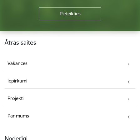
Kājene
Ātrās saites
Vakances
Iepirkumi
Projekti
Par mums
Noderīgi