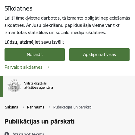
Pāriet uz lapas saturu
Sīkdatnes
Spied
lai meklētu
Enter
Lai šī tīmekļvietne darbotos, tā izmanto obligāti nepieciešamās
sīkdatnes. Ar Jūsu piekrišanu papildus šajā vietnē var tikt
izmantotas statistikas un sociālo mediju sīkdatnes.
Lūdzu, atzīmējiet savu izvēli:
Noraidīt
Apstiprināt visas
Pārvaldīt sīkdatnes
Sākums
Par mums
Publikācijas un pārskati
Publikācijas un pārskati
Atskaņot tekstu