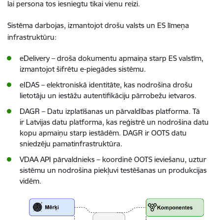
lai persona tos iesniegtu tikai vienu reizi.
Sistēma darbojas, izmantojot drošu valsts un ES līmeņa
infrastruktūru:
eDelivery – droša dokumentu apmaiņa starp ES valstīm,
izmantojot šifrētu e-piegādes sistēmu.
eIDAS – elektroniskā identitāte, kas nodrošina drošu
lietotāju un iestāžu autentifikāciju pārrobežu ietvaros.
DAGR – Datu izplatīšanas un pārvaldības platforma. Tā
ir Latvijas datu platforma, kas reģistrē un nodrošina datu
kopu apmaiņu starp iestādēm. DAGR ir OOTS datu
sniedzēju pamatinfrastruktūra.
VDAA API pārvaldnieks – koordinē OOTS ieviešanu, uztur
sistēmu un nodrošina piekļuvi testēšanas un produkcijas
vidēm.