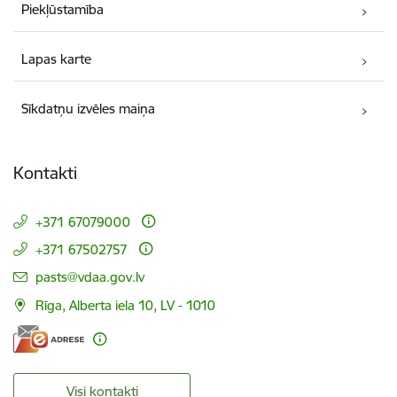
Piekļūstamība
Lapas karte
Sīkdatņu izvēles maiņa
Kontakti
+371 67079000
+371 67502757
E-pasts:
pasts@vdaa.gov.lv
Rīga, Alberta iela 10, LV - 1010
Visi kontakti