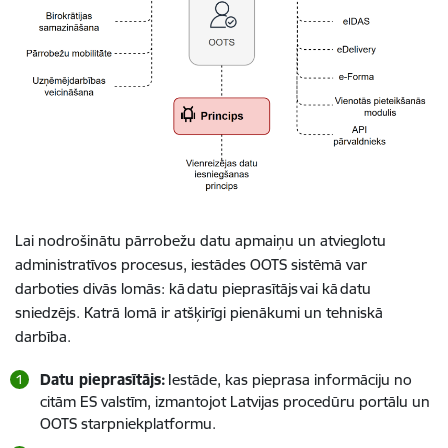
Lai nodrošinātu pārrobežu datu apmaiņu un atvieglotu
administratīvos procesus, iestādes OOTS sistēmā var
darboties divās lomās: kā datu pieprasītājs vai kā datu
sniedzējs. Katrā lomā ir atšķirīgi pienākumi un tehniskā
darbība.
Datu pieprasītājs:
Iestāde, kas pieprasa informāciju no
citām ES valstīm, izmantojot Latvijas procedūru portālu un
OOTS starpniekplatformu.