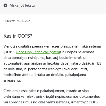
Atskaņot tekstu
Publicēts: 10.08.2023.
Kas ir OOTS?
Vienotās digitālās pieejas vienreizes principa tehniskā sistēma
(OOTS -
Once Only Technical System
) ir Eiropas Savienības
datu apmaiņas risinājums, kas ļauj iestādēm droši un
automatizēti apmainīties ar lietotāja datiem starp dažādām ES
dalībvalstīm, lai persona tos iesniegtu tikai vienu reizi,
nodrošinot ātrāku, ērtāku un drošāku pakalpojumu
sniegšanu.
Cilvēkam piesakoties e-pakalpojumam, iestāde ar viņa
piekrišanu var elektroniski iegūt nepieciešamos dokumentus
vai apliecinājumus no citas valsts iestādes, izmantojot OOTS,