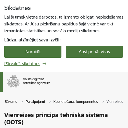
Pāriet uz lapas saturu
Sīkdatnes
Spied
lai meklētu
Enter
Lai šī tīmekļvietne darbotos, tā izmanto obligāti nepieciešamās
sīkdatnes. Ar Jūsu piekrišanu papildus šajā vietnē var tikt
izmantotas statistikas un sociālo mediju sīkdatnes.
Lūdzu, atzīmējiet savu izvēli:
Noraidīt
Apstiprināt visas
Pārvaldīt sīkdatnes
Sākums
Pakalpojumi
Koplietošanas komponentes
Vienreizes pr
Vienreizes principa tehniskā sistēma
(OOTS)