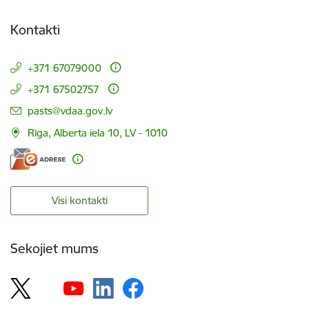
Kontakti
+371 67079000
+371 67502757
E-pasts:
pasts@vdaa.gov.lv
Rīga, Alberta iela 10, LV - 1010
Visi kontakti
Sekojiet mums