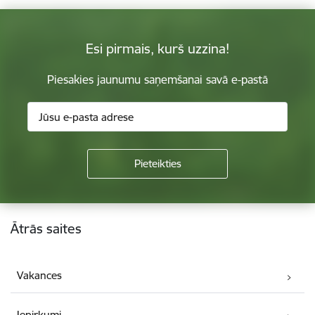
Esi pirmais, kurš uzzina!
Piesakies jaunumu saņemšanai savā e-pastā
Kājene
Ātrās saites
Vakances
Iepirkumi