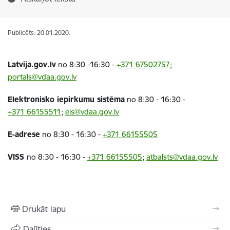
Publicēts: 20.01.2020.
Latvija.gov.lv
no 8:30 -16:30 -
+371
67502757
;
portals@vdaa.gov.lv
Elektronisko iepirkumu sistēma
no 8:30 - 16:30 -
+371
66155511
;
eis@vdaa.gov.lv
E-adrese
no 8:30 - 16:30 -
+371
66155505
VISS
no 8:30 - 16:30 -
+371
66155505
;
atbalsts@vdaa.gov.lv
Drukāt lapu
Dalīties