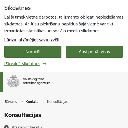
Pāriet uz lapas saturu
Sīkdatnes
Spied
lai meklētu
Enter
Lai šī tīmekļvietne darbotos, tā izmanto obligāti nepieciešamās
sīkdatnes. Ar Jūsu piekrišanu papildus šajā vietnē var tikt
izmantotas statistikas un sociālo mediju sīkdatnes.
Lūdzu, atzīmējiet savu izvēli:
Noraidīt
Apstiprināt visas
Pārvaldīt sīkdatnes
Sākums
Kontakti
Konsultācijas
Konsultācijas
Atskaņot tekstu