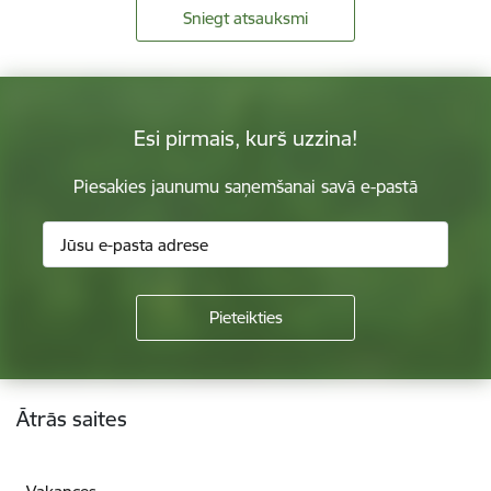
Sniegt atsauksmi
Esi pirmais, kurš uzzina!
Piesakies jaunumu saņemšanai savā e-pastā
Kājene
Ātrās saites