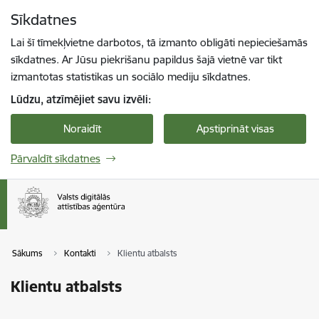
Pāriet uz lapas saturu
Sīkdatnes
Spied
lai meklētu
Enter
Lai šī tīmekļvietne darbotos, tā izmanto obligāti nepieciešamās
sīkdatnes. Ar Jūsu piekrišanu papildus šajā vietnē var tikt
izmantotas statistikas un sociālo mediju sīkdatnes.
Lūdzu, atzīmējiet savu izvēli:
Noraidīt
Apstiprināt visas
Pārvaldīt sīkdatnes
Sākums
Kontakti
Klientu atbalsts
Klientu atbalsts