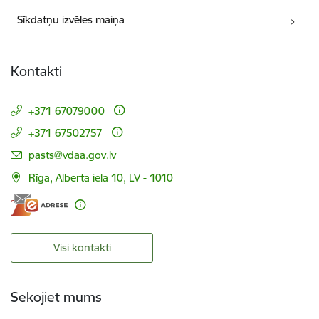
Sīkdatņu izvēles maiņa
Kontakti
+371 67079000
+371 67502757
E-pasts:
pasts@vdaa.gov.lv
Rīga, Alberta iela 10, LV - 1010
Visi kontakti
Sekojiet mums