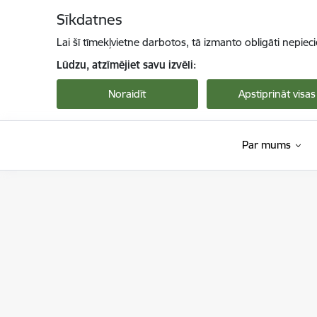
Pāriet uz lapas saturu
Sīkdatnes
Lai šī tīmekļvietne darbotos, tā izmanto obligāti nepiec
Lūdzu, atzīmējiet savu izvēli:
Noraidīt
Apstiprināt visas
Par mums
VDAA