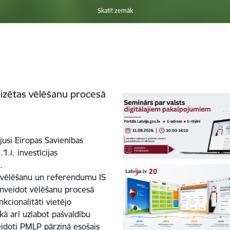
Skatīt zemāk
izētas vēlēšanu procesā
ojusi Eiropas Savienības
.i. investīcijas
.
 vēlēšanu un referendumu IS
ilnveidot vēlēšanu procesā
kcionalitāti vietējo
ā arī uzlabot pašvaldību
eidoti PMLP pārziņā esošais