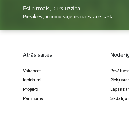
Esi pirmais, kurš uzzina!
Piesakies jaunumu saņemšanai savā e-pastā
Kājene
Ātrās saites
Noderīg
Vakances
Privātuma
Iepirkumi
Piekļūsta
Projekti
Lapas kar
Par mums
Sīkdatņu 