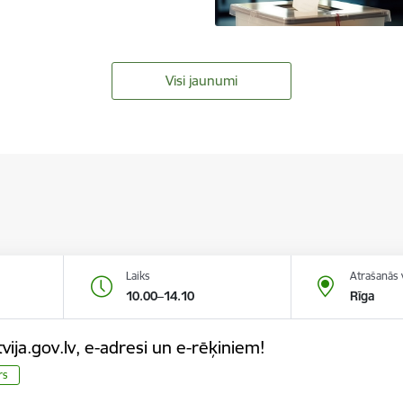
Visi jaunumi
Laiks
Atrašanās 
10.00–14.10
Rīga
vija.gov.lv, e-adresi un e-rēķiniem!
rs