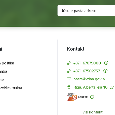
i
Kontakti
 politika
+371 67079000
+371 67502757
mība
E-pasts:
pasts@vdaa.gov.lv
te
Rīga, Alberta iela 10, LV
izvēles maiņa
Visi kontakti