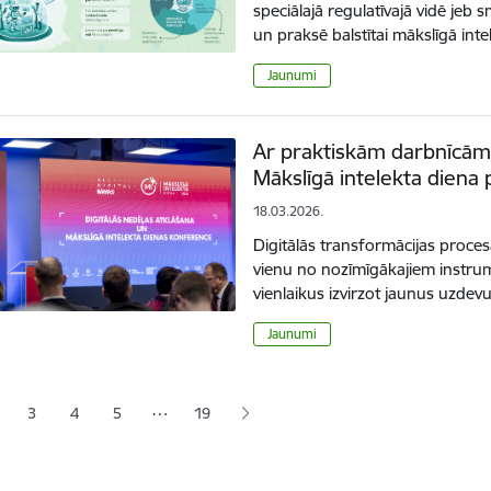
speciālajā regulatīvajā vidē jeb s
un praksē balstītai mākslīgā int
Jaunumi
Ar praktiskām darbnīcām 
Mākslīgā intelekta diena p
18.03.2026.
Digitālās transformācijas procesā
vienu no nozīmīgākajiem instrum
vienlaikus izvirzot jaunus uzd
Jaunumi
ana
…
3
4
5
19
jā lapa
pa
Lapa
Lapa
Lapa