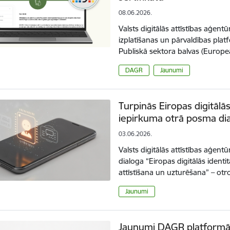
08.06.2026.
Valsts digitālās attīstības aģen
izplatīšanas un pārvaldības plat
Publiskā sektora balvas (Europ
DAGR
Jaunumi
Turpinās Eiropas digitālā
iepirkuma otrā posma di
03.06.2026.
Valsts digitālās attīstības aģen
dialoga “Eiropas digitālās identi
attīstīšana un uzturēšana” – ot
Jaunumi
Jaunumi DAGR platformā 