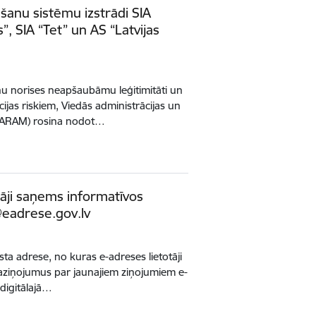
anu sistēmu izstrādi SIA
s”, SIA “Tet” un AS “Latvijas
nu norises neapšaubāmu leģitimitāti un
cijas riskiem, Viedās administrācijas un
a (VARAM) rosina nodot…
āji saņems informatīvos
eadrese.gov.lv
asta adrese, no kuras e-adreses lietotāji
ziņojumus par jaunajiem ziņojumiem e-
 digitālajā…