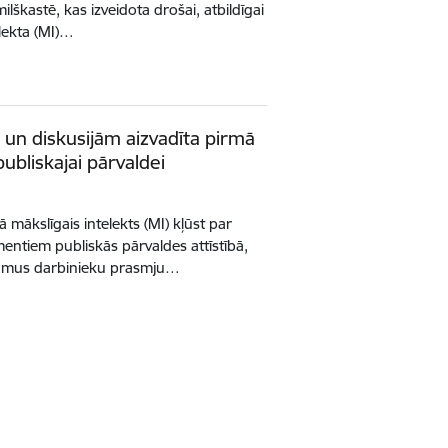
milškastē, kas izveidota drošai, atbildīgai
elekta (MI)…
un diskusijām aizvadīta pirmā
ubliskajai pārvaldei
 mākslīgais intelekts (MI) kļūst par
entiem publiskās pārvaldes attīstībā,
evumus darbinieku prasmju…