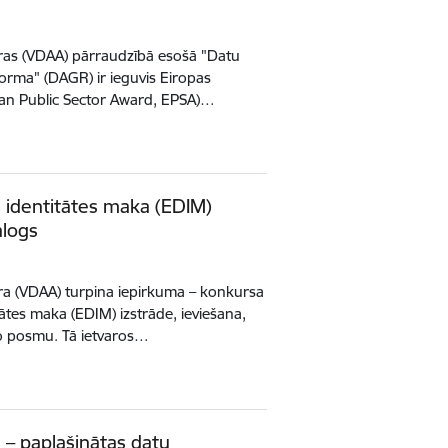
tūras (VDAA) pārraudzībā esošā "Datu
forma" (DAGR) ir ieguvis Eiropas
ean Public Sector Award, EPSA)…
s identitātes maka (EDIM)
alogs
tūra (VDAA) turpina iepirkuma – konkursa
tātes maka (EDIM) izstrāde, ieviešana,
ro posmu. Tā ietvaros…
– paplašinātas datu