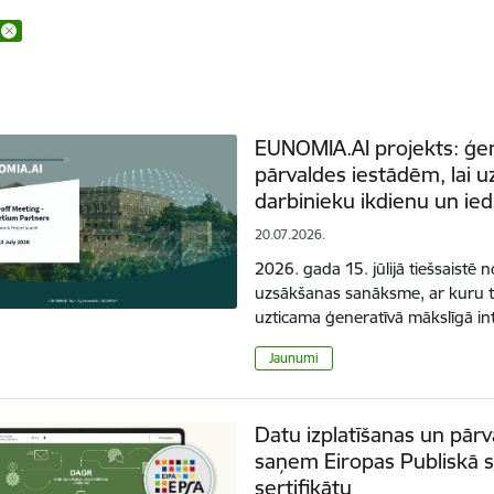
EUNOMIA.AI projekts: ģene
pārvaldes iestādēm, lai u
darbinieku ikdienu un ied
20.07.2026.
2026. gada 15. jūlijā tiešsaistē 
uzsākšanas sanāksme, ar kuru ti
uzticama ģeneratīvā mākslīgā in
Jaunumi
Datu izplatīšanas un pār
saņem Eiropas Publiskā s
sertifikātu