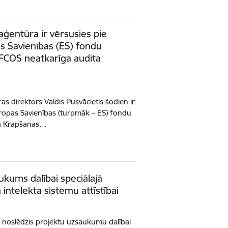
s aģentūra ir vērsusies pie
as Savienības (ES) fondu
FCOS neatkarīga audita
ras direktors Valdis Pusvācietis šodien ir
Eiropas Savienības (turpmāk – ES) fondu
lda Krāpšanas…
ukums dalībai speciālajā
 intelekta sistēmu attīstībai
ir noslēdzis projektu uzsaukumu dalībai