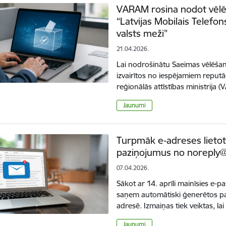
VARAM rosina nodot vēlēš
“Latvijas Mobilais Telefon
valsts meži”
21.04.2026.
Lai nodrošinātu Saeimas vēlēša
izvairītos no iespējamiem reputā
reģionālās attīstības ministrij
Jaunumi
Turpmāk e-adreses lietot
paziņojumus no noreply@
07.04.2026.
Sākot ar 14. aprīli mainīsies e-p
saņem automātiski ģenerētos pa
adresē. Izmaiņas tiek veiktas, lai
Jaunumi