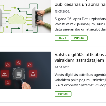
publicēšanas un apmaiņas
13.05.2026.
Šī gada 26. aprīlī Datu izplatīš
ieviesti vairāki jauninājumi, kur
datu pieejamību un atvieglot d
DAGR
Jaunumi
Valsts digitālās attīstība
vairākiem izstrādātājiem
24.04.2026.
Valsts digitālās attīstības aģen
vairākiem pakalpojumu sniedzēji
SIA “Corporate Systems” –“Ģeop
Jaunumi