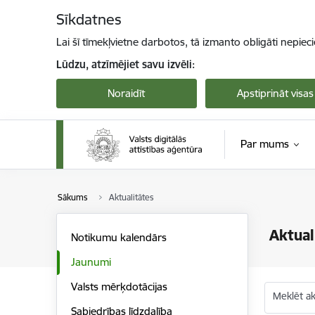
Pāriet uz lapas saturu
Sīkdatnes
Lai šī tīmekļvietne darbotos, tā izmanto obligāti nepiec
Lūdzu, atzīmējiet savu izvēli:
Noraidīt
Apstiprināt visas
Par mums
Sākums
Aktualitātes
Aktual
Notikumu kalendārs
Jaunumi
Valsts mērķdotācijas
Meklēt akt
Sabiedrības līdzdalība