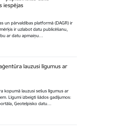
 iespējas
anas un pārvaldības platformā (DAGR) ir
u mērķis ir uzlabot datu publicēšanu,
arbu ar datu apmaiņu…
s aģentūra lauzusi līgumus ar
tūra kopumā lauzusi sešus līgumus ar
em. Līgumi izbeigti šādos gadījumos:
ortāla, Ģeotelpisko datu…