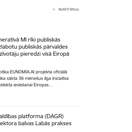
Notīrīt filtrus
ratīvā MI rīki publiskās
zlabotu publiskās pārvaldes
zīvotāju pieredzi visā Eiropā
notika EUNOMIA.AI projekta oficiālā
ka sākta 36 mēnešus ilga iniciatīva
telekta ieviešanai Eiropas…
valdības platforma (DAGR)
ektora balvas Labās prakses