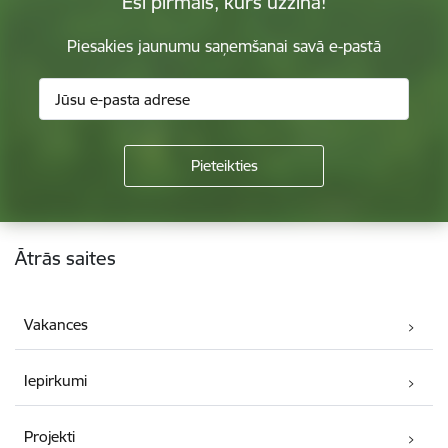
Esi pirmais, kurš uzzina!
Piesakies jaunumu saņemšanai savā e-pastā
Kājene
Ātrās saites
Vakances
Iepirkumi
Projekti