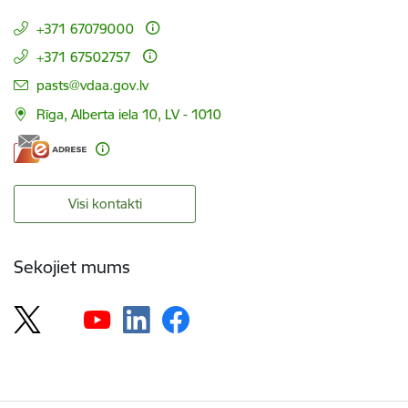
+371 67079000
+371 67502757
E-pasts:
pasts@vdaa.gov.lv
Rīga, Alberta iela 10, LV - 1010
Visi kontakti
Sekojiet mums