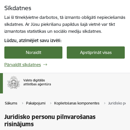
Pāriet uz lapas saturu
Sīkdatnes
Spied
lai meklētu
Enter
Lai šī tīmekļvietne darbotos, tā izmanto obligāti nepieciešamās
sīkdatnes. Ar Jūsu piekrišanu papildus šajā vietnē var tikt
izmantotas statistikas un sociālo mediju sīkdatnes.
Lūdzu, atzīmējiet savu izvēli:
Noraidīt
Apstiprināt visas
Pārvaldīt sīkdatnes
Sākums
Pakalpojumi
Koplietošanas komponentes
Juridisko per
Juridisko personu pilnvarošanas
risinājums