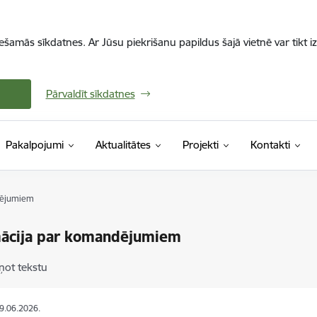
iešamās sīkdatnes. Ar Jūsu piekrišanu papildus šajā vietnē var tikt i
Pārvaldīt sīkdatnes
Pakalpojumi
Aktualitātes
Projekti
Kontakti
dējumiem
mācija par komandējumiem
ņot tekstu
09.06.2026.