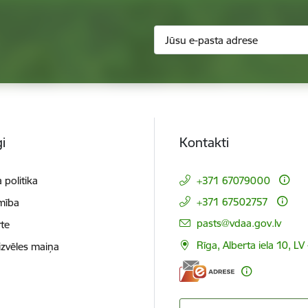
i
Kontakti
 politika
+371 67079000
+371 67502757
mība
E-pasts:
pasts@vdaa.gov.lv
te
Rīga, Alberta iela 10, LV
izvēles maiņa