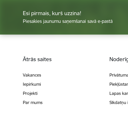
Esi pirmais, kurš uzzina!
Piesakies jaunumu saņemšanai savā e-pastā
Kājene
Ātrās saites
Noderīg
Vakances
Privātuma
Iepirkumi
Piekļūsta
Projekti
Lapas kar
Par mums
Sīkdatņu 