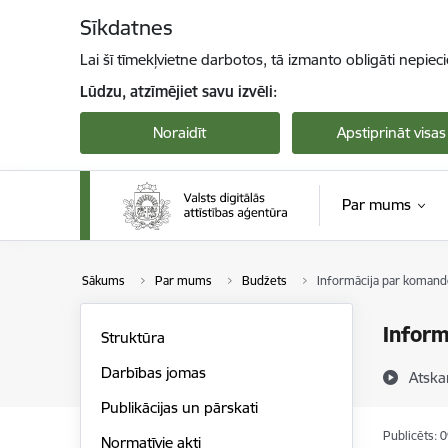
Pāriet uz lapas saturu
Sīkdatnes
Lai šī tīmekļvietne darbotos, tā izmanto obligāti nepiec
Lūdzu, atzīmējiet savu izvēli:
Noraidīt
Apstiprināt visas
Par mums
Sākums
Par mums
Budžets
Informācija par koman
Infor
Struktūra
Darbības jomas
Atska
Publikācijas un pārskati
Publicēts: 
Normatīvie akti