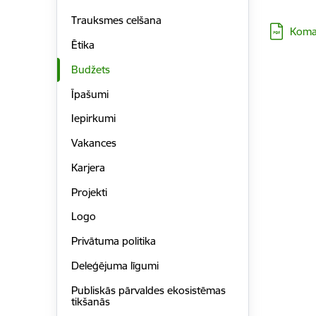
Trauksmes celšana
Lejupielā
Koman
Ētika
Budžets
Īpašumi
Iepirkumi
Vakances
Karjera
Projekti
Logo
Privātuma politika
Deleģējuma līgumi
Publiskās pārvaldes ekosistēmas
tikšanās