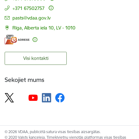
+371 67502757
E-pasts:
pasts@vdaa.gov.lv
Rīga, Alberta iela 10, LV - 1010
Visi kontakti
Sekojiet mums
© 2026 VDAA, publicētā satura visas tiesības aizsargātas.
© 2020 Valsts kanceleja, Tīmekļvietņu vienotās platformas visas tiesības