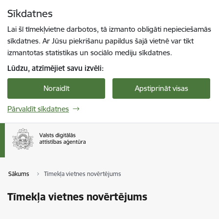
Pāriet uz lapas saturu
Sīkdatnes
Spied
lai meklētu
Enter
Lai šī tīmekļvietne darbotos, tā izmanto obligāti nepieciešamās
sīkdatnes. Ar Jūsu piekrišanu papildus šajā vietnē var tikt
izmantotas statistikas un sociālo mediju sīkdatnes.
Lūdzu, atzīmējiet savu izvēli:
Noraidīt
Apstiprināt visas
Pārvaldīt sīkdatnes
Sākums
Tīmekļa vietnes novērtējums
Tīmekļa vietnes novērtējums