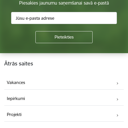
Piesakies jaunumu saņemšanai savā e-pastā
Kājene
Ātrās saites
Vakances
Iepirkumi
Projekti