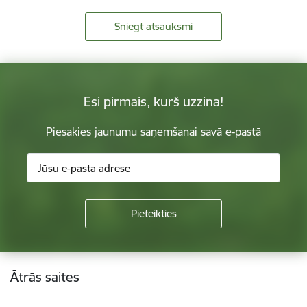
Sniegt atsauksmi
Esi pirmais, kurš uzzina!
Piesakies jaunumu saņemšanai savā e-pastā
Kājene
Ātrās saites