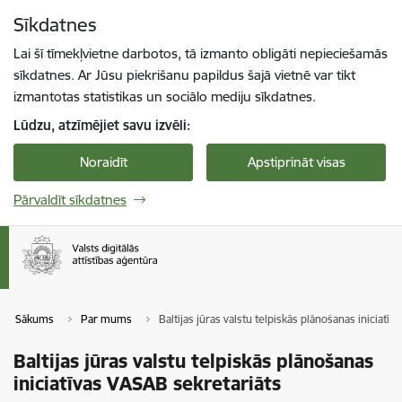
Pāriet uz lapas saturu
Sīkdatnes
Spied
lai meklētu
Enter
Lai šī tīmekļvietne darbotos, tā izmanto obligāti nepieciešamās
sīkdatnes. Ar Jūsu piekrišanu papildus šajā vietnē var tikt
izmantotas statistikas un sociālo mediju sīkdatnes.
Lūdzu, atzīmējiet savu izvēli:
Noraidīt
Apstiprināt visas
Pārvaldīt sīkdatnes
Sākums
Par mums
Baltijas jūras valstu telpiskās plānošanas iniciatī
Baltijas jūras valstu telpiskās plānošanas
iniciatīvas VASAB sekretariāts