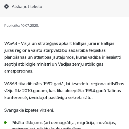
Atskaņot tekstu
Publicēts: 10.07.2020.
VASAB - Vīzija un stratēģijas apkārt Baltijas jūrai ir Baltijas
jūras reģiona valstu starpvaldību sadarbība telpiskās
plānošanas un attīstības jautājumos, kuras vadībā ir iesaistīti
septiņi atbildīgie ministri un Vācijas zemju atbildīgās
amatpersonas.
VASAB tika dibināts 1992.gadā, lai izveidotu reģiona attīstības
vīziju līdz 2010.gadam, kas tika akceptēta 1994.gadā Tallinas
konferencē, izveidojot pastāvīgu sekretariātu.
Svarīgākie izpētes virzieni:
Pilsētu tīklojums (arī demogrāfija, migrācija, inovācijas,
metropoles), pilsētu-lauku attiecības