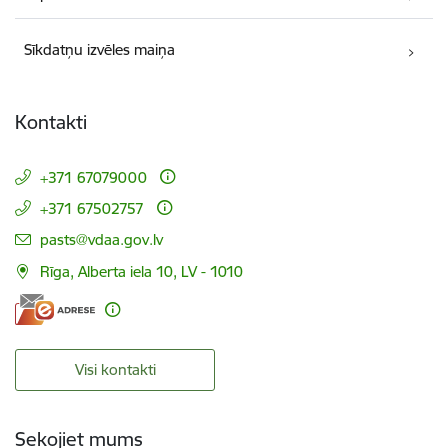
Sīkdatņu izvēles maiņa
Kontakti
+371 67079000
+371 67502757
E-pasts:
pasts@vdaa.gov.lv
Rīga, Alberta iela 10, LV - 1010
Visi kontakti
Sekojiet mums