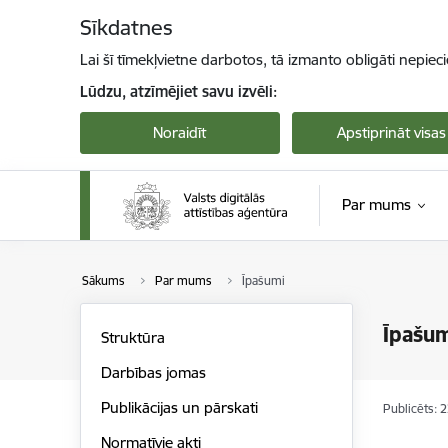
Pāriet uz lapas saturu
Sīkdatnes
Lai šī tīmekļvietne darbotos, tā izmanto obligāti nepiec
Lūdzu, atzīmējiet savu izvēli:
Noraidīt
Apstiprināt visas
Par mums
Sākums
Par mums
Īpašumi
Īpašu
Struktūra
Darbības jomas
Publikācijas un pārskati
Publicēts: 
Normatīvie akti