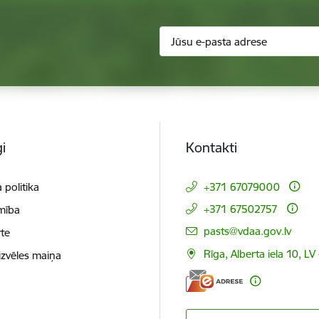
i
Kontakti
 politika
+371 67079000
+371 67502757
mība
E-pasts:
pasts@vdaa.gov.lv
te
Rīga, Alberta iela 10, LV
izvēles maiņa