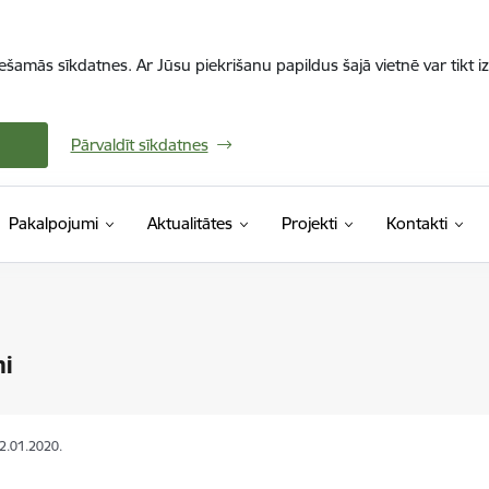
iešamās sīkdatnes. Ar Jūsu piekrišanu papildus šajā vietnē var tikt i
Pārvaldīt sīkdatnes
Pakalpojumi
Aktualitātes
Projekti
Kontakti
mi
22.01.2020.