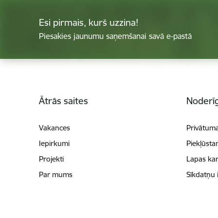
Esi pirmais, kurš uzzina!
Piesakies jaunumu saņemšanai savā e-pastā
Kājene
Ātrās saites
Noderīg
Vakances
Privātuma
Iepirkumi
Piekļūsta
Projekti
Lapas kar
Par mums
Sīkdatņu 