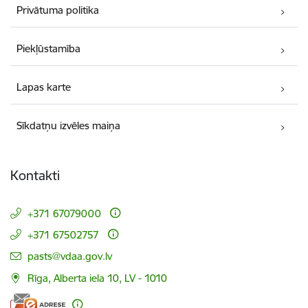
Privātuma politika
Piekļūstamība
Lapas karte
Sīkdatņu izvēles maiņa
Kontakti
+371 67079000
+371 67502757
E-pasts:
pasts@vdaa.gov.lv
Rīga, Alberta iela 10, LV - 1010