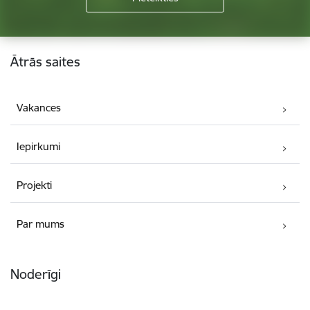
Kājene
Ātrās saites
Vakances
Iepirkumi
Projekti
Par mums
Noderīgi