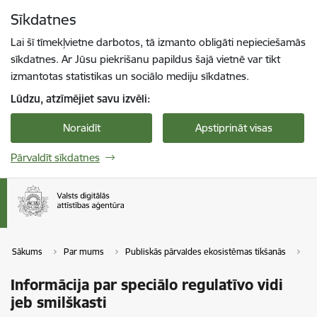
Pāriet uz lapas saturu
Sīkdatnes
Spied
lai meklētu
Enter
Lai šī tīmekļvietne darbotos, tā izmanto obligāti nepieciešamās
sīkdatnes. Ar Jūsu piekrišanu papildus šajā vietnē var tikt
izmantotas statistikas un sociālo mediju sīkdatnes.
Lūdzu, atzīmējiet savu izvēli:
Noraidīt
Apstiprināt visas
Pārvaldīt sīkdatnes
Sākums
Par mums
Publiskās pārvaldes ekosistēmas tikšanās
In
Informācija par speciālo regulatīvo vidi
jeb smilškasti