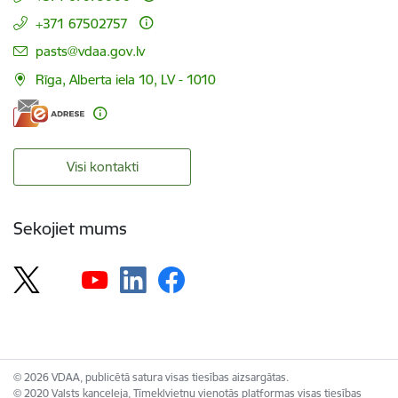
+371 67502757
E-pasts:
pasts@vdaa.gov.lv
Rīga, Alberta iela 10, LV - 1010
Visi kontakti
Sekojiet mums
© 2026 VDAA, publicētā satura visas tiesības aizsargātas.
© 2020 Valsts kanceleja, Tīmekļvietņu vienotās platformas visas tiesības