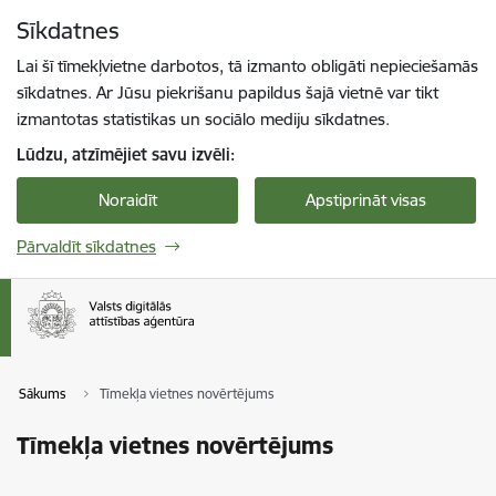
Pāriet uz lapas saturu
Sīkdatnes
Spied
lai meklētu
Enter
Lai šī tīmekļvietne darbotos, tā izmanto obligāti nepieciešamās
sīkdatnes. Ar Jūsu piekrišanu papildus šajā vietnē var tikt
izmantotas statistikas un sociālo mediju sīkdatnes.
Lūdzu, atzīmējiet savu izvēli:
Noraidīt
Apstiprināt visas
Pārvaldīt sīkdatnes
Sākums
Tīmekļa vietnes novērtējums
Tīmekļa vietnes novērtējums