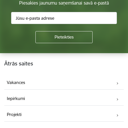
Piesakies jaunumu saņemšanai savā e-pastā
Kājene
Ātrās saites
Vakances
Iepirkumi
Projekti