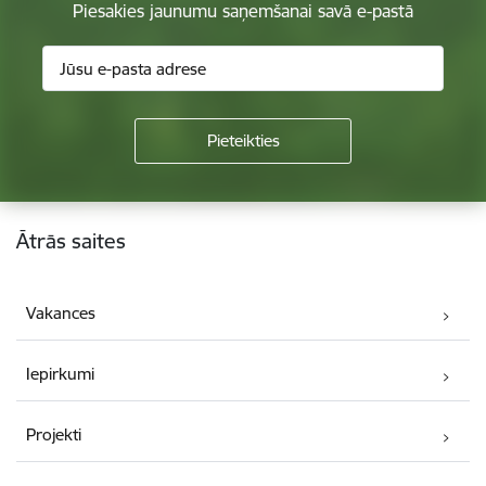
Piesakies jaunumu saņemšanai savā e-pastā
Kājene
Ātrās saites
Vakances
Iepirkumi
Projekti