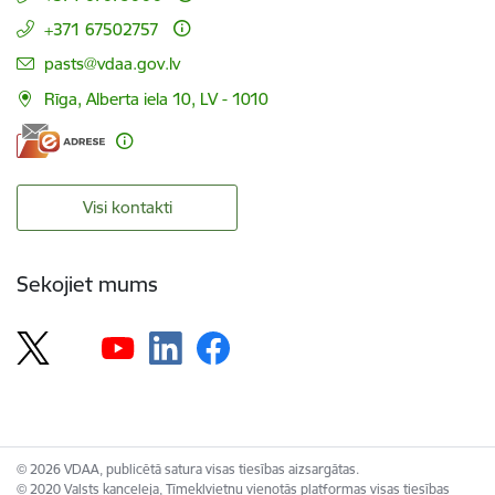
+371 67502757
E-pasts:
pasts@vdaa.gov.lv
Rīga, Alberta iela 10, LV - 1010
Visi kontakti
Sekojiet mums
© 2026 VDAA, publicētā satura visas tiesības aizsargātas.
© 2020 Valsts kanceleja, Tīmekļvietņu vienotās platformas visas tiesības