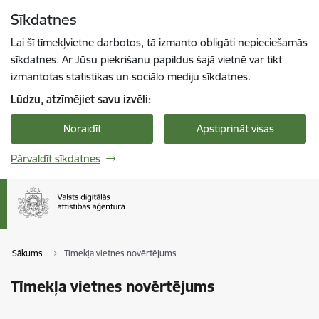
Pāriet uz lapas saturu
Sīkdatnes
Spied
lai meklētu
Enter
Lai šī tīmekļvietne darbotos, tā izmanto obligāti nepieciešamās
sīkdatnes. Ar Jūsu piekrišanu papildus šajā vietnē var tikt
izmantotas statistikas un sociālo mediju sīkdatnes.
Lūdzu, atzīmējiet savu izvēli:
Noraidīt
Apstiprināt visas
Pārvaldīt sīkdatnes
Sākums
Tīmekļa vietnes novērtējums
Tīmekļa vietnes novērtējums