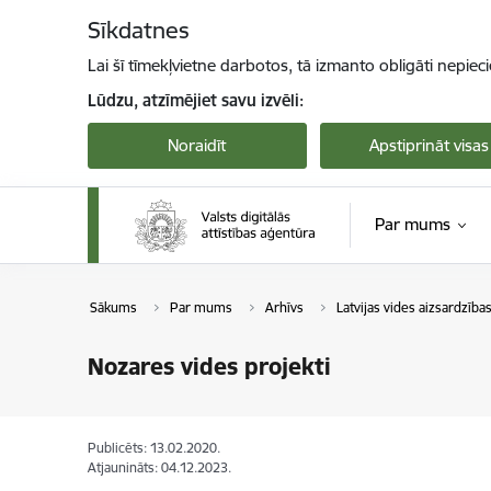
Pāriet uz lapas saturu
Sīkdatnes
Lai šī tīmekļvietne darbotos, tā izmanto obligāti nepiec
Lūdzu, atzīmējiet savu izvēli:
Noraidīt
Apstiprināt visas
Par mums
Sākums
Par mums
Arhīvs
Latvijas vides aizsardzība
Nozares vides projekti
Publicēts: 13.02.2020.
Atjaunināts: 04.12.2023.