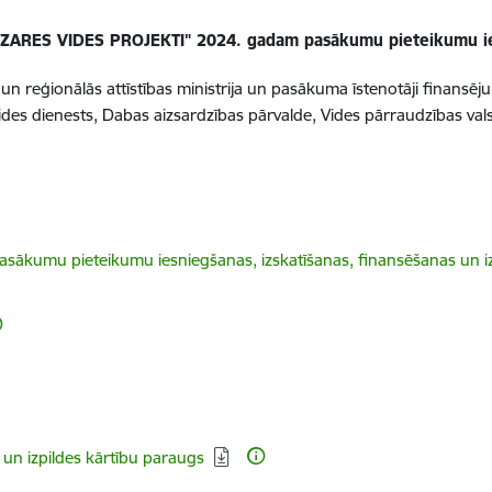
ZARES VIDES PROJEKTI" 2024. gadam pasākumu pieteikumu ie
un reģionālās attīstības ministrija un pasākuma īstenotāji finansē
 Vides dienests, Dabas aizsardzības pārvalde, Vides pārraudzības vals
kumu pieteikumu iesniegšanas, izskatīšanas, finansēšanas un i
un izpildes kārtību paraugs