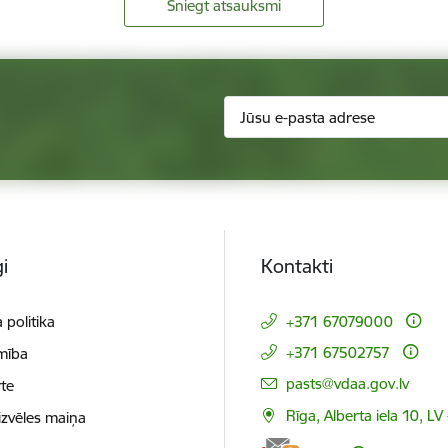
Sniegt atsauksmi
i
Kontakti
 politika
+371 67079000
+371 67502757
mība
E-pasts:
pasts@vdaa.gov.lv
te
Rīga, Alberta iela 10, LV
izvēles maiņa