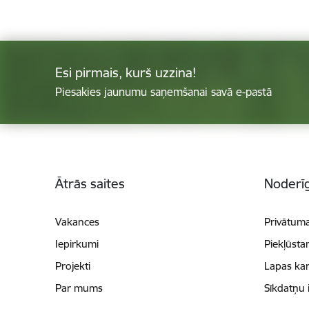
Esi pirmais, kurš uzzina!
Piesakies jaunumu saņemšanai savā e-pastā
Kājene
Ātrās saites
Noderīg
Vakances
Privātuma
Iepirkumi
Piekļūsta
Projekti
Lapas kar
Par mums
Sīkdatņu 