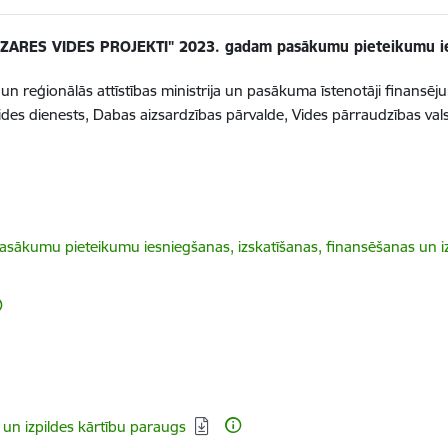
ZARES VIDES PROJEKTI" 2023. gadam pasākumu pieteikumu ie
un reģionālās attīstības ministrija un pasākuma īstenotāji finansē
 Vides dienests, Dabas aizsardzības pārvalde, Vides pārraudzības vals
kumu pieteikumu iesniegšanas, izskatīšanas, finansēšanas un i
un izpildes kārtību paraugs