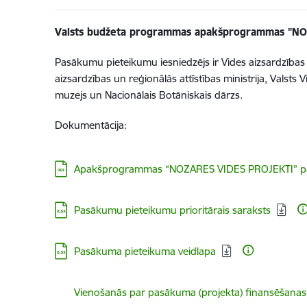
Valsts budžeta programmas apakšprogrammas "NO
Pasākumu pieteikumu iesniedzējs ir Vides aizsardzības 
aizsardzības un reģionālās attīstības ministrija, Valsts
muzejs un Nacionālais Botāniskais dārzs.
Dokumentācija
:
Lejupielādēt:
Apakšprogrammas “NOZARES VIDES PROJEKTI” pasā
Lejupielādēt:
Pasākumu pieteikumu prioritārais saraksts
Lejupielādēt:
Pasākuma pieteikuma veidlapa
Lejupielādēt:
Vienošanās par pasākuma (projekta) finansēšanas 