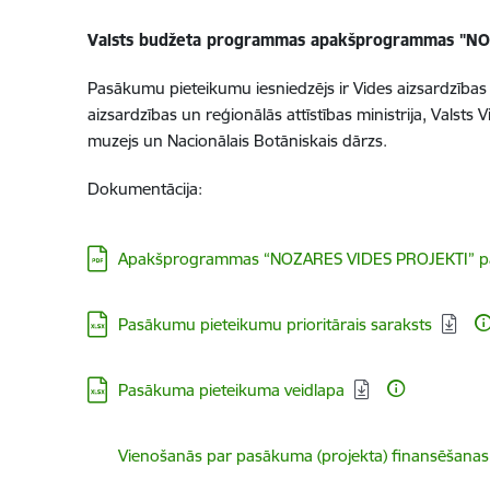
Valsts budžeta programmas apakšprogrammas "NO
Pasākumu pieteikumu iesniedzējs ir Vides aizsardzības 
aizsardzības un reģionālās attīstības ministrija, Valsts
muzejs un Nacionālais Botāniskais dārzs.
Dokumentācija:
Lejupielādēt:
Apakšprogrammas “NOZARES VIDES PROJEKTI” pasā
Lejupielādēt:
Pasākumu pieteikumu prioritārais saraksts
Lejupielādēt:
Pasākuma pieteikuma veidlapa
Lejupielādēt:
Vienošanās par pasākuma (projekta) finansēšanas 