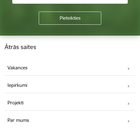
Kājene
Ātrās saites
Vakances
Iepirkumi
Projekti
Par mums