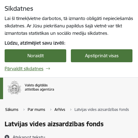
Pāriet uz lapas saturu
Sīkdatnes
Spied
lai meklētu
Enter
Lai šī tīmekļvietne darbotos, tā izmanto obligāti nepieciešamās
sīkdatnes. Ar Jūsu piekrišanu papildus šajā vietnē var tikt
izmantotas statistikas un sociālo mediju sīkdatnes.
Lūdzu, atzīmējiet savu izvēli:
Noraidīt
Apstiprināt visas
Pārvaldīt sīkdatnes
Sākums
Par mums
Arhīvs
Latvijas vides aizsardzības fonds
Latvijas vides aizsardzības fonds
Atskaņot tekstu