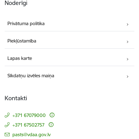
Noderīgi
Privātuma politika
Piekļūstamība
Lapas karte
Sīkdatņu izvēles maiņa
Kontakti
+371 67079000
+371 67502757
E-pasts:
pasts@vdaa.gov.lv