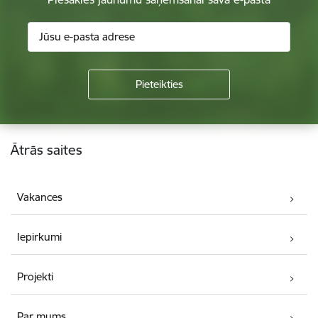
Kājene
Ātrās saites
Vakances
Iepirkumi
Projekti
Par mums