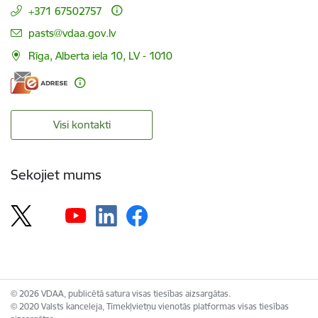
+371 67502757
E-pasts:
pasts@vdaa.gov.lv
Rīga, Alberta iela 10, LV - 1010
Visi kontakti
Sekojiet mums
© 2026 VDAA, publicētā satura visas tiesības aizsargātas.
© 2020 Valsts kanceleja, Tīmekļvietņu vienotās platformas visas tiesības