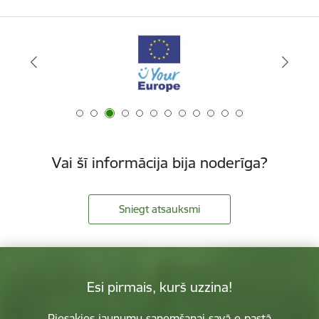
Vai šī informācija bija noderīga?
Sniegt atsauksmi
Esi pirmais, kurš uzzina!
Piesakies jaunumu saņemšanai savā e-pastā