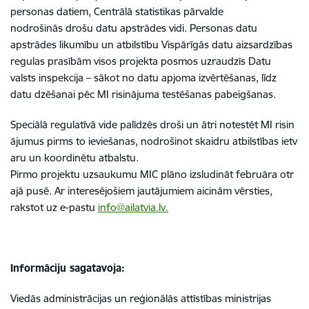
personas datiem, Centrālā statistikas pārvalde
nodrošinās drošu datu apstrādes vidi. Personas datu
apstrādes likumību un atbilstību Vispārīgās datu aizsardzības
regulas prasībām visos projekta posmos uzraudzīs Datu
valsts inspekcija – sākot no datu apjoma izvērtēšanas, līdz
datu dzēšanai pēc MI risinājuma testēšanas pabeigšanas.
Speciālā regulatīvā vide palīdzēs droši un ātri notestēt MI risin
ājumus pirms to ieviešanas, nodrošinot skaidru atbilstības ietv
aru un koordinētu atbalstu.
Pirmo projektu uzsaukumu MIC plāno izsludināt februāra otr
ajā pusē. Ar interesējošiem jautājumiem aicinām vērsties,
rakstot uz e-pastu
info@ailatvia.lv.
I
nformāciju sagatavoja:
Viedās administrācijas un reģionālās attīstības ministrijas