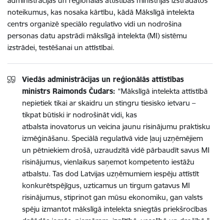
administrācijas un reģionālās attīstības ministrijas izstrādātos
noteikumus, kas nosaka kārtību, kādā Mākslīgā intelekta
centrs organizē speciālo regulatīvo vidi un nodrošina
personas datu apstrādi mākslīgā intelekta (MI) sistēmu
izstrādei, testēšanai un attīstībai.
Viedās administrācijas un reģionālās attīstības
ministrs Raimonds Čudars:
“Mākslīgā intelekta attīstībā
nepietiek tikai ar skaidru un stingru tiesisko ietvaru –
tikpat būtiski ir nodrošināt vidi, kas
atbalsta inovatorus un veicina jaunu risinājumu praktisku
izmēģināšanu. Speciālā regulatīvā vide ļauj uzņēmējiem
un pētniekiem drošā, uzraudzītā vidē pārbaudīt savus MI
risinājumus, vienlaikus saņemot kompetento iestāžu
atbalstu. Tas dod Latvijas uzņēmumiem iespēju attīstīt
konkurētspējīgus, uzticamus un tirgum gatavus MI
risinājumus, stiprinot gan mūsu ekonomiku, gan valsts
spēju izmantot mākslīgā intelekta sniegtās priekšrocības