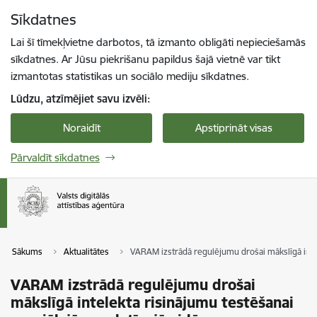
Pāriet uz lapas saturu
Sīkdatnes
Spied
lai meklētu
Enter
Lai šī tīmekļvietne darbotos, tā izmanto obligāti nepieciešamās
sīkdatnes. Ar Jūsu piekrišanu papildus šajā vietnē var tikt
izmantotas statistikas un sociālo mediju sīkdatnes.
Lūdzu, atzīmējiet savu izvēli:
Noraidīt
Apstiprināt visas
Pārvaldīt sīkdatnes
Sākums
Aktualitātes
VARAM izstrādā regulējumu drošai mākslīgā intel
VARAM izstrādā regulējumu drošai
mākslīgā intelekta risinājumu testēšanai