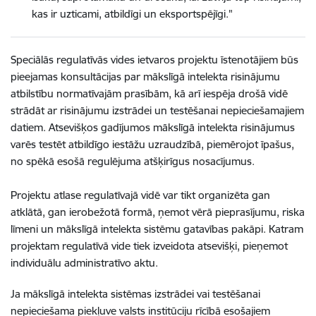
kas ir uzticami, atbildīgi un eksportspējīgi."
Speciālās regulatīvās vides ietvaros projektu īstenotājiem būs
pieejamas konsultācijas par mākslīgā intelekta risinājumu
atbilstību normatīvajām prasībām, kā arī iespēja drošā vidē
strādāt ar risinājumu izstrādei un testēšanai nepieciešamajiem
datiem. Atsevišķos gadījumos mākslīgā intelekta risinājumus
varēs testēt atbildīgo iestāžu uzraudzībā, piemērojot īpašus,
no spēkā esošā regulējuma atšķirīgus nosacījumus.
Projektu atlase regulatīvajā vidē var tikt organizēta gan
atklātā, gan ierobežotā formā, ņemot vērā pieprasījumu, riska
līmeni un mākslīgā intelekta sistēmu gatavības pakāpi. Katram
projektam regulatīvā vide tiek izveidota atsevišķi, pieņemot
individuālu administratīvo aktu.
Ja mākslīgā intelekta sistēmas izstrādei vai testēšanai
nepieciešama piekļuve valsts institūciju rīcībā esošajiem