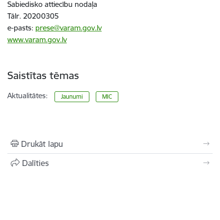
Sabiedisko attiecību nodaļa
Tālr. 20200305
e-pasts:
prese@varam.gov.lv
www.varam.gov.lv
Saistītas tēmas
Aktualitātes:
Jaunumi
MIC
Drukāt lapu
Dalīties