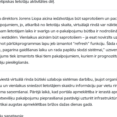
tipiskas lietotāju aktivitātes dēļ.
direktors Jorens Liopa aicina iedzīvotājus būt saprotošiem un paci
pojumiem, jo, atkarībā no lietotāju skaita, virtuālajā rindā var nākt
nam lietotājam laiks ir svarīgs un e-pakalpojumu būtība ir nodrošin
s iestādēm. Vienlaikus aicinām būt saprotošiem – ja esat novirzīts uz
unot pārlūkprogrammas lapu jeb izmantot “refresh” funkciju. Šāda
u, pagarina gaidīšanas laiku un rada papildu slodzi sistēmai,” uzsver 
ājums tiek izmantots tikai tiem pakalpojumiem, kuriem ir prognozēt
tāju pieslēgšanās.
eviestā virtuālā rinda būtiski uzlaboja sistēmas darbību, ļaujot org
u un vienlaikus sniedzot lietotājiem skaidru informāciju par vietu r
ma saņemšanai. Pārējā laikā, kad portāla apmeklētība ir ierastā a
 atsevišķu pakalpojumu pieprasīšanai pastāvīgi uzturēt infrastrukt
 tikai augstas apmeklētības brīžos dažas dienas gadā.
ju sagatavoja: