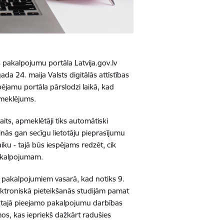
pakalpojumu portāla Latvija.gov.lv
da 24. maija Valsts digitālās attīstības
spējamu portāla pārslodzi laikā, kad
pmeklējums.
kaits, apmeklētāji tiks automātiski
inās gan secīgu lietotāju pieprasījumu
ku - tajā būs iespējams redzēt, cik
pakalpojumam.
vei pakalpojumiem vasarā, kad notiks 9.
ektroniskā pieteikšanās studijām pamat
un tajā pieejamo pakalpojumu darbības
s, kas iepriekš dažkārt radušies