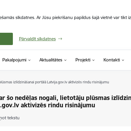
iešamās sīkdatnes. Ar Jūsu piekrišanu papildus šajā vietnē var tikt i
Pārvaldīt sīkdatnes
Pakalpojumi
Aktualitātes
Projekti
Kontakti
plūsmas izlīdzināšanai portālā Latvija.gov.lv aktivizēs rindu risinājumu
ar šo nedēļas nogali, lietotāju plūsmas izlīdzi
a.gov.lv aktivizēs rindu risinājumu
ņot tekstu