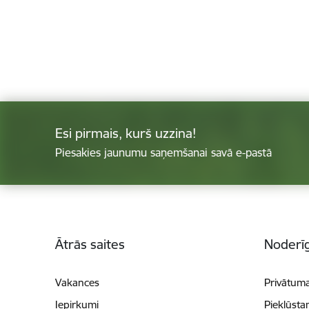
Esi pirmais, kurš uzzina!
Piesakies jaunumu saņemšanai savā e-pastā
Kājene
Ātrās saites
Noderīg
Vakances
Privātuma
Iepirkumi
Piekļūsta