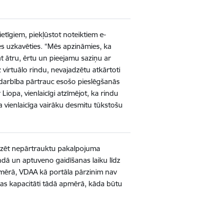
etīgiem, piekļūstot noteiktiem e-
ies uzkavēties. “Mēs apzināmies, ka
āt ātru, ērtu un pieejamu saziņu ar
 virtuālo rindu, nevajadzētu atkārtoti
 darbība pārtrauc esošo pieslēgšanās
Liopa, vienlaicīgi atzīmējot, ka rindu
a vienlaicīga vairāku desmitu tūkstošu
anizēt nepārtrauktu pakalpojuma
indā un aptuveno gaidīšanas laiku līdz
pmērā, VDAA kā portāla pārzinim nav
ūras kapacitāti tādā apmērā, kāda būtu