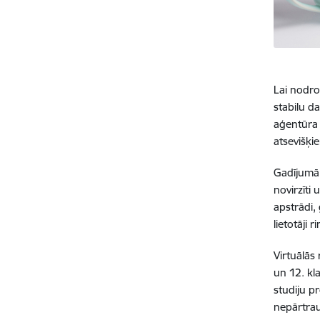
Lai nodro
stabilu d
aģentūra 
atsevišķi
Gadījumā, 
novirzīti
apstrādi,
lietotāji
Virtuālās
un 12. kl
studiju p
nepārtrau