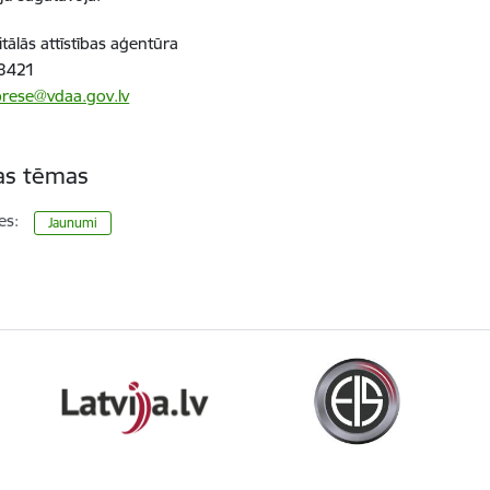
itālās attīstības aģentūra
83421
prese@vdaa.gov.lv
tas tēmas
es:
Jaunumi