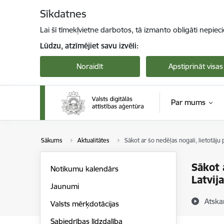
Pāriet uz lapas saturu
Sīkdatnes
Lai šī tīmekļvietne darbotos, tā izmanto obligāti nepiec
Lūdzu, atzīmējiet savu izvēli:
Noraidīt
Apstiprināt visas
Par mums
Sākums
Aktualitātes
Sākot ar šo nedēļas nogali, lietotāju 
Sākot 
Notikumu kalendārs
Latvij
Jaunumi
Atska
Valsts mērķdotācijas
Sabiedrības līdzdalība