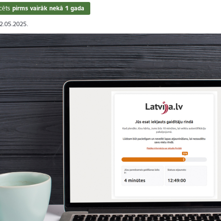
cēts
pirms vairāk nekā 1 gada
22.05.2025.