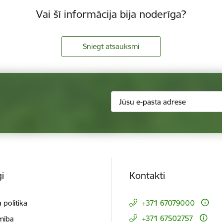
Vai šī informācija bija noderīga?
Sniegt atsauksmi
i
Kontakti
 politika
+371 67079000
+371 67502757
mība