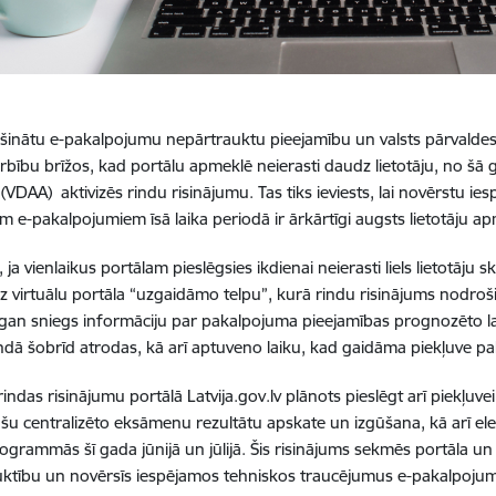
šinātu e-pakalpojumu nepārtrauktu pieejamību un valsts pārvaldes 
arbību brīžos, kad portālu apmeklē neierasti daudz lietotāju, no šā ga
(VDAA) aktivizēs rindu risinājumu. Tas tiks ieviests, lai novērstu ie
em e-pakalpojumiem īsā laika periodā ir ārkārtīgi augsts lietotāju a
ja vienlaikus portālam pieslēgsies ikdienai neierasti liels lietotāju s
 uz virtuālu portāla “uzgaidāmo telpu”, kurā rindu risinājums nodroš
 gan sniegs informāciju par pakalpojuma pieejamības prognozēto lai
 rindā šobrīd atrodas, kā arī aptuveno laiku, kad gaidāma piekļuve 
 rindas risinājumu portālā Latvija.gov.lv plānots pieslēgt arī piekļu
ašu centralizēto eksāmenu rezultātu apskate un izgūšana, kā arī el
rogrammās šī gada jūnijā un jūlijā. Šis risinājums sekmēs portāla 
ktību un novērsīs iespējamos tehniskos traucējumus e-pakalpojumo