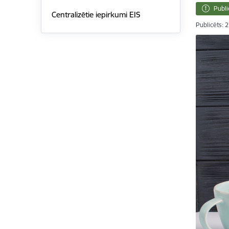
Publi
Centralizētie iepirkumi EIS
Publicēts: 