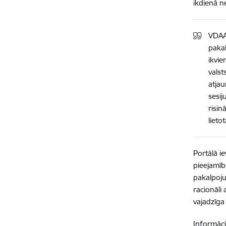
ikdienā ne
VDAA 
pakal
ikvie
valst
atja
sesij
risin
lieto
Portālā i
pieejamīb
pakalpoju
racionāli
vajadzīga
Informāci