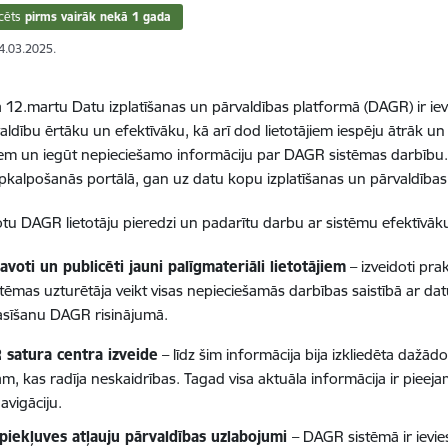
cēts
pirms vairāk nekā 1 gada
14.03.2025.
a 12.martu Datu izplatīšanas un pārvaldības platformā (DAGR) ir iev
aldību ērtāku un efektīvāku, kā arī dod lietotājiem iespēju ātrāk un
em un iegūt nepieciešamo informāciju par DAGR sistēmas darbību. 
pkalpošanās portālā, gan uz datu kopu izplatīšanas un pārvaldības 
otu DAGR lietotāju pieredzi un padarītu darbu ar sistēmu efektīvāku, 
avoti un publicēti jauni palīgmateriāli lietotājiem
– izveidoti prak
stēmas uzturētāja veikt visas nepieciešamās darbības saistībā ar d
asīšanu DAGR risinājumā.
satura centra izveide
– līdz šim informācija bija izkliedēta daž
ām, kas radīja neskaidrības. Tagad visa aktuāla informācija ir pieeja
avigāciju.
piekļuves atļauju pārvaldības uzlabojumi
– DAGR sistēmā ir ievie