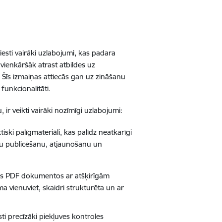
iesti vairāki uzlabojumi, kas padara
 vienkāršāk atrast atbildes uz
Šīs izmaiņas attiecās gan uz zināšanu
funkcionalitāti.
ir veikti vairāki nozīmīgi uzlabojumi:
tiski palīgmateriāli, kas palīdz neatkarīgi
atu publicēšanu, atjaunošanu un
ādos PDF dokumentos ar atšķirīgām
ma vienuviet, skaidri strukturēta un ar
sti precīzāki piekļuves kontroles