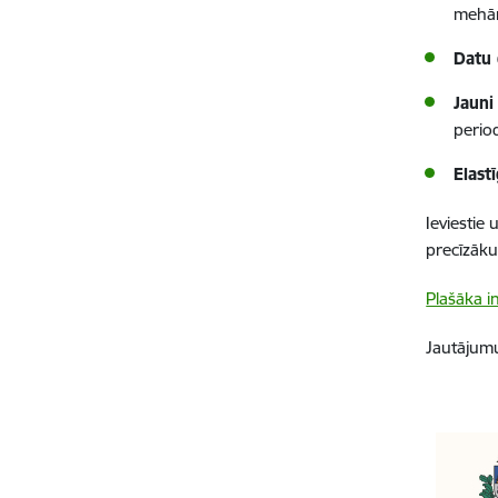
mehāni
Datu 
Jauni
perio
Elast
Ieviestie
precīzāku
Plašāka 
Jautājumu