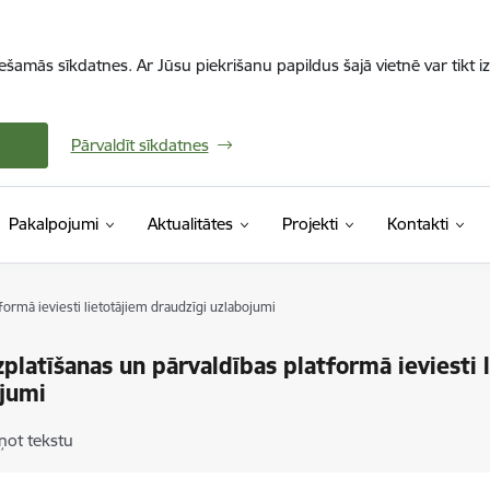
iešamās sīkdatnes. Ar Jūsu piekrišanu papildus šajā vietnē var tikt i
Pārvaldīt sīkdatnes
Pakalpojumi
Aktualitātes
Projekti
Kontakti
formā ieviesti lietotājiem draudzīgi uzlabojumi
zplatīšanas un pārvaldības platformā ieviesti 
jumi
ņot tekstu