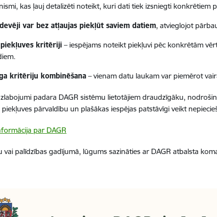
smi, kas ļauj detalizēti noteikt, kuri dati tiek izsniegti konkrētiem 
devēji var bez atļaujas piekļūt saviem datiem
, atvieglojot pārba
 piekļuves kritēriji
– iespējams noteikt piekļuvi pēc konkrētām vēr
diem.
īga kritēriju kombinēšana
– vienam datu laukam var piemērot vairāku
 uzlabojumi padara DAGR sistēmu lietotājiem draudzīgāku, nodrošin
 piekļuves pārvaldību un plašākas iespējas patstāvīgi veikt nepieci
informācija par DAGR
 vai palīdzības gadījumā, lūgums sazināties ar DAGR atbalsta ko