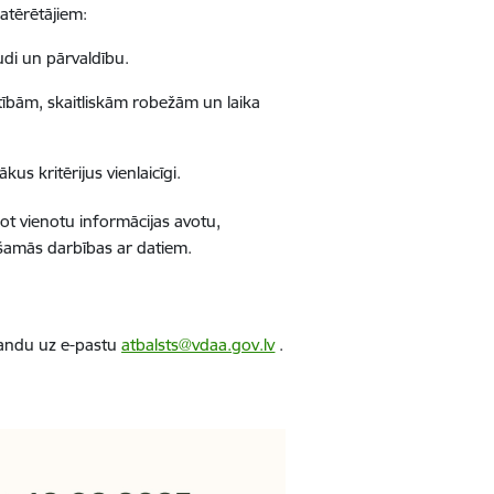
patērētājiem:
udi un pārvaldību.
tībām, skaitliskām robežām un laika
s kritērijus vienlaicīgi.
ot vienotu informācijas avotu,
ešamās darbības ar datiem.
mandu uz e-pastu
atbalsts@vdaa.gov.lv
.