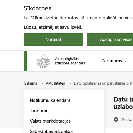
Pāriet uz lapas saturu
Sīkdatnes
Lai šī tīmekļvietne darbotos, tā izmanto obligāti nepiec
Lūdzu, atzīmējiet savu izvēli:
Noraidīt
Apstiprināt visas
Par mums
Sākums
Aktualitātes
Datu izplatīšanas un pārvaldības plat
Datu i
Notikumu kalendārs
uzlabo
Jaunumi
Atska
Valsts mērķdotācijas
Sabiedrības līdzdalība