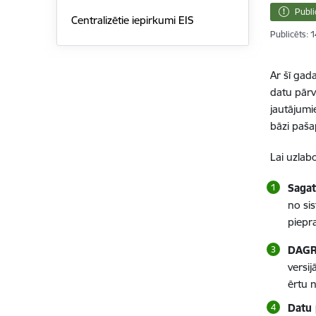
Publi
Centralizētie iepirkumi EIS
Publicēts: 
Ar šī gad
datu pārv
jautājumi
bāzi paša
Lai uzlab
Sagat
no si
piepr
DAGR 
versij
ērtu n
Datu 