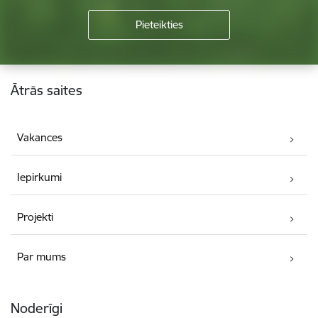
Kājene
Ātrās saites
Vakances
Iepirkumi
Projekti
Par mums
Noderīgi