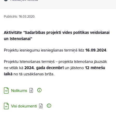
Publicēts: 16.03.2020.
Aktivitāte "
Sadarbības projekti vides politikas veidošanai
un īstenošanai
"
Projektu iesniegumu iesniegšanas termiņš līdz
16.09.2024
.
Projektu īstenošanas termiņš – projekta īstenošana jāuzsāk
ne vēlāk kā
2024. gada
decembrī
un jāīsteno
12 mēnešu
laikā
no tā uzsākšanas brīža.
Lejupielādēt:
Nolikums
Lejupielādēt:
Visi dokumenti