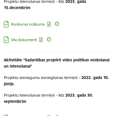
Projektu īstenošanas termiņš – līdz
20
23
. gada
15.
decembrim
Lejupielādēt:
Konkursa nolikums
Lejupielādēt:
Visi dokumenti
Aktivitāte “Sadarbības projekti vides politikas veidošanai
un īstenošanai”
Projektu iesniegumu iesniegšanas termiņš –
2022. gada 10.
jūnijs.
Projektu īstenošanas termiņš – līdz
2023. gada 30.
septembrim