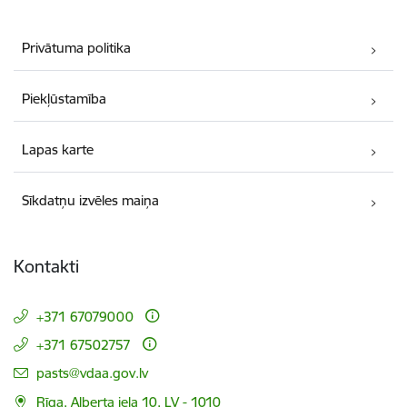
Privātuma politika
Piekļūstamība
Lapas karte
Sīkdatņu izvēles maiņa
Kontakti
+371 67079000
+371 67502757
E-pasts:
pasts@vdaa.gov.lv
Rīga, Alberta iela 10, LV - 1010