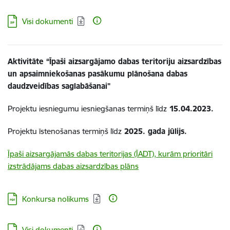
Lejupielādēt:
Visi dokumenti
Aktivitāte “Īpaši aizsargājamo dabas teritoriju aizsardzības
un apsaimniekošanas pasākumu plānošana dabas
daudzveidības saglabāšanai"
Projektu iesniegumu iesniegšanas termiņš līdz
15.04.2023.
Projektu īstenošanas termiņš līdz
2025. gada jūlijs.
Īpaši aizsargājamās dabas teritorijas (ĪADT), kurām prioritāri
izstrādājams dabas aizsardzības plāns
Lejupielādēt:
Konkursa nolikums
Lejupielādēt:
Visi dokumenti