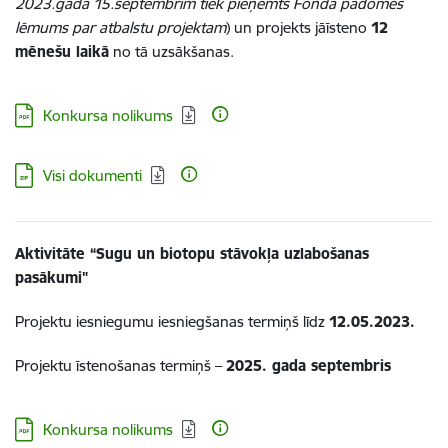
2023.gada 15.septembrim tiek pieņemts Fonda padomes
lēmums par atbalstu projektam
) un projekts jāīsteno
12
mēnešu laikā
no tā uzsākšanas.
Lejupielādēt:
Konkursa nolikums
Lejupielādēt:
Visi dokumenti
Aktivitāte “Sugu un biotopu stāvokļa uzlabošanas
pasākumi"
Projektu iesniegumu iesniegšanas termiņš līdz
12.05.2023.
Projektu īstenošanas termiņš –
2025. gada septembris
Lejupielādēt:
Konkursa nolikums