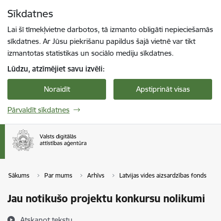
Pāriet uz lapas saturu
Sīkdatnes
Spied
lai meklētu
Enter
Lai šī tīmekļvietne darbotos, tā izmanto obligāti nepieciešamās
sīkdatnes. Ar Jūsu piekrišanu papildus šajā vietnē var tikt
izmantotas statistikas un sociālo mediju sīkdatnes.
Lūdzu, atzīmējiet savu izvēli:
Noraidīt
Apstiprināt visas
Pārvaldīt sīkdatnes
Sākums
Par mums
Arhīvs
Latvijas vides aizsardzības fonds
Jau notikušo projektu konkursu nolikumi
Atskaņot tekstu