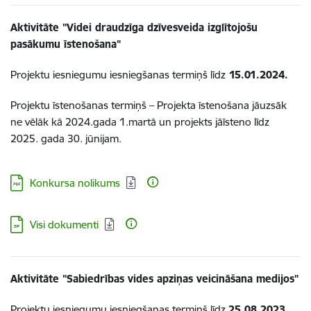
Aktivitāte "Videi draudzīga dzīvesveida izglītojošu
pasākumu īstenošana"
Projektu iesniegumu iesniegšanas termiņš līdz
15.01.2024.
Projektu īstenošanas termiņš – Projekta īstenošana jāuzsāk
ne vēlāk kā 2024.gada 1.martā un projekts jāīsteno līdz
2025. gada 30. jūnijam.
Lejupielādēt:
Konkursa nolikums
Lejupielādēt:
Visi dokumenti
Aktivitāte "Sabiedrības vides apziņas veicināšana medijos"
Projektu iesniegumu iesniegšanas termiņš līdz
25.08.2023
.