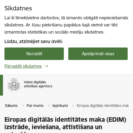
Pāriet uz lapas saturu
Sīkdatnes
Spied
lai meklētu
Enter
Lai šī tīmekļvietne darbotos, tā izmanto obligāti nepieciešamās
sīkdatnes. Ar Jūsu piekrišanu papildus šajā vietnē var tikt
izmantotas statistikas un sociālo mediju sīkdatnes.
Lūdzu, atzīmējiet savu izvēli:
Noraidīt
Apstiprināt visas
Pārvaldīt sīkdatnes
Sākums
Par mums
Iepirkumi
Eiropas digitālās identitātes maka 
Eiropas digitālās identitātes maka (EDIM)
izstrāde, ieviešana, attīstīšana un