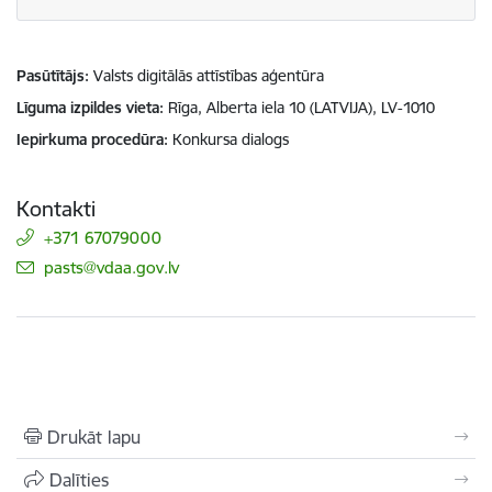
Pasūtītājs
Valsts digitālās attīstības aģentūra
Līguma izpildes vieta
Rīga, Alberta iela 10 (LATVIJA), LV-1010
Iepirkuma procedūra
Konkursa dialogs
Kontakti
+371 67079000
E-pasts:
pasts@vdaa.gov.lv
Drukāt lapu
Dalīties