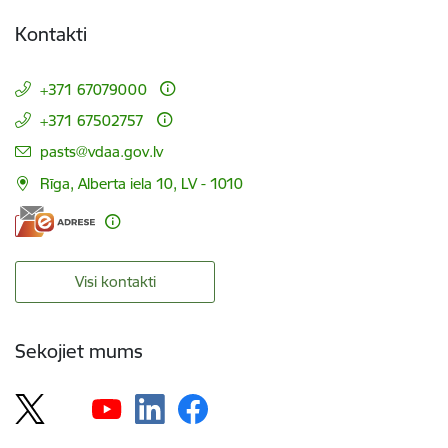
Kontakti
+371 67079000
+371 67502757
E-pasts:
pasts@vdaa.gov.lv
Rīga, Alberta iela 10, LV - 1010
Visi kontakti
Sekojiet mums