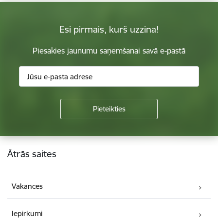
Esi pirmais, kurš uzzina!
Piesakies jaunumu saņemšanai savā e-pastā
Kājene
Ātrās saites
Vakances
Iepirkumi