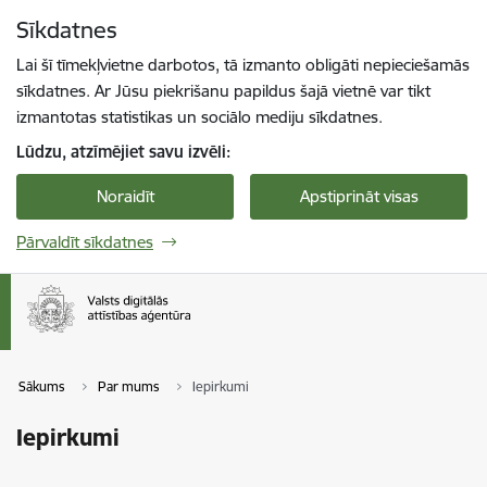
Pāriet uz lapas saturu
Sīkdatnes
Spied
lai meklētu
Enter
Lai šī tīmekļvietne darbotos, tā izmanto obligāti nepieciešamās
sīkdatnes. Ar Jūsu piekrišanu papildus šajā vietnē var tikt
izmantotas statistikas un sociālo mediju sīkdatnes.
Lūdzu, atzīmējiet savu izvēli:
Noraidīt
Apstiprināt visas
Pārvaldīt sīkdatnes
Sākums
Par mums
Iepirkumi
Iepirkumi