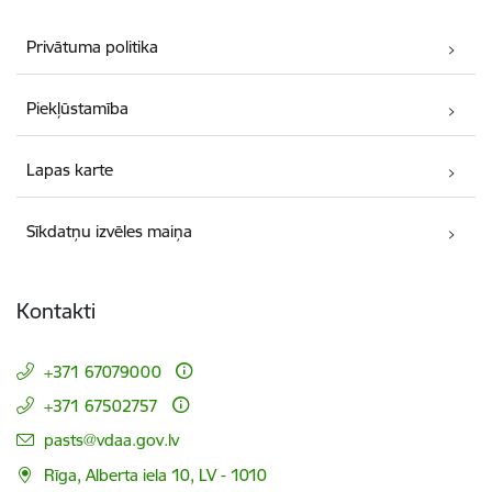
Privātuma politika
Piekļūstamība
Lapas karte
Sīkdatņu izvēles maiņa
Kontakti
+371 67079000
+371 67502757
E-pasts:
pasts@vdaa.gov.lv
Rīga, Alberta iela 10, LV - 1010