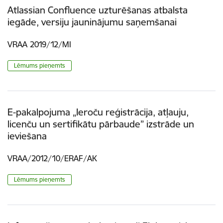
Atlassian Confluence uzturēšanas atbalsta
iegāde, versiju jauninājumu saņemšanai
VRAA 2019/12/MI
Lēmums pieņemts
E-pakalpojuma „Ieroču reģistrācija, atļauju,
licenču un sertifikātu pārbaude” izstrāde un
ieviešana
VRAA/2012/10/ERAF/AK
Lēmums pieņemts