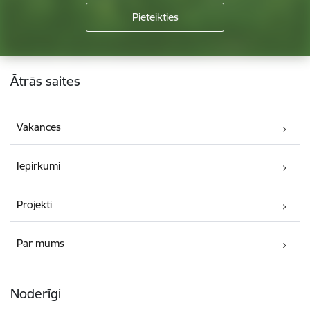
Kājene
Ātrās saites
Vakances
Iepirkumi
Projekti
Par mums
Noderīgi