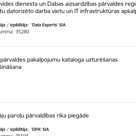
 vides dienesta un Dabas aizsardzības pārvaldes reģ
žu datorizēto darba vietu un IT infrastruktūras apka
js / izpildītājs:
'Data Experts' SIA
summa
35280
 pārvaldes pakalpojumu kataloga uzturēšanas
šināšana
āju paroļu pārvaldības rīka piegāde
js / izpildītājs:
'DPA' SIA