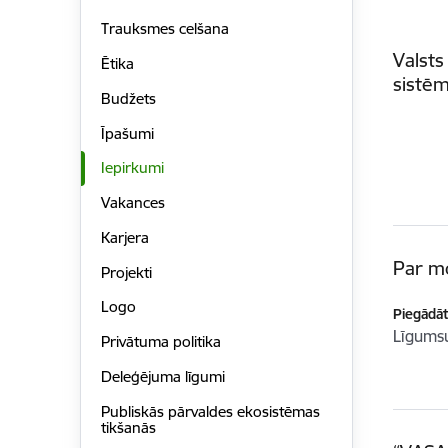
Trauksmes celšana
Valsts
Ētika
sistēm
Budžets
Īpašumi
Iepirkumi
Vakances
Karjera
Par m
Projekti
Logo
Piegādātā
Līgum
Privātuma politika
Deleģējuma līgumi
Publiskās pārvaldes ekosistēmas
tikšanās