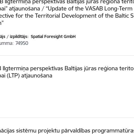
 Ilgtermiņa perspektīvas Baltijas jūras reģiona terito
ībai” atjaunošana / “Update of the VASAB Long-Term
ctive for the Territorial Development of the Baltic 
n”
js / izpildītājs:
Spatial Foresight GmbH
summa
74950
Ilgtermiņa perspektīvas Baltijas jūras reģiona teritor
ībai (LTP) atjaunošana
ācijas sistēmu projektu pārvaldības programmatūra