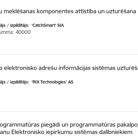
u meklēšanas komponentes attīstība un uzturēšana
js / izpildītājs:
'CatchSmart' SIA
summa
40000
lo elektronisko adrešu informācijas sistēmas uzturē
js / izpildītājs:
'RIX Technologies' AS
rogrammatūras piegādi un programmatūras pakalp
anu Elektronisko iepirkumu sistēmas dalībniekiem