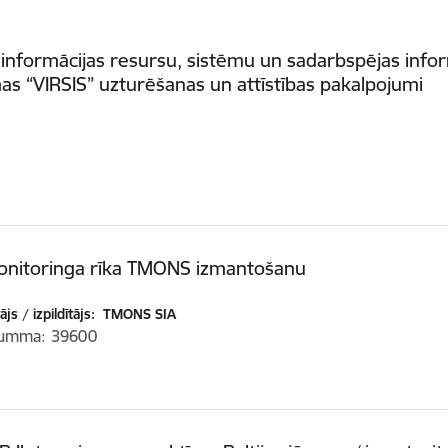
 informācijas resursu, sistēmu un sadarbspējas info
as “VIRSIS” uzturēšanas un attīstības pakalpojumi
onitoringa rīka TMONS izmantošanu
js / izpildītājs:
TMONS SIA
summa
39600