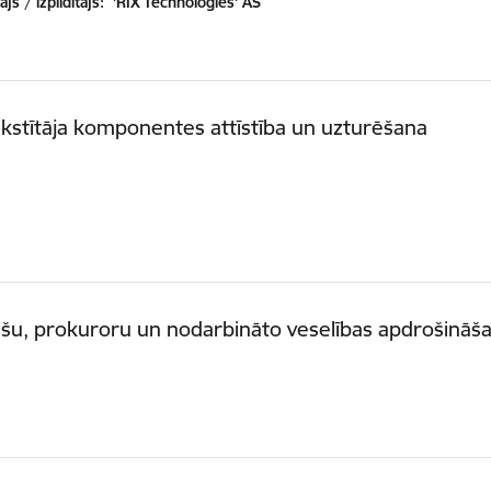
js / izpildītājs:
'RIX Technologies' AS
kstītāja komponentes attīstība un uzturēšana
šu, prokuroru un nodarbināto veselības apdrošināš