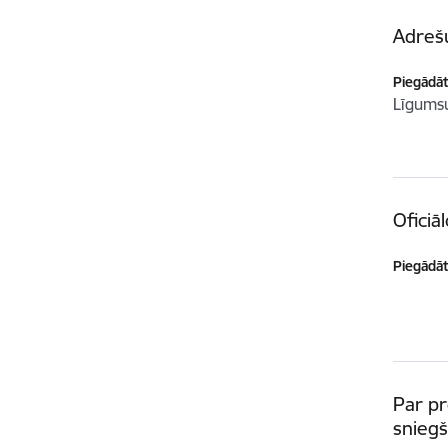
Adreš
Piegādātā
Līgum
Oficiā
Piegādātā
Par p
sniegš