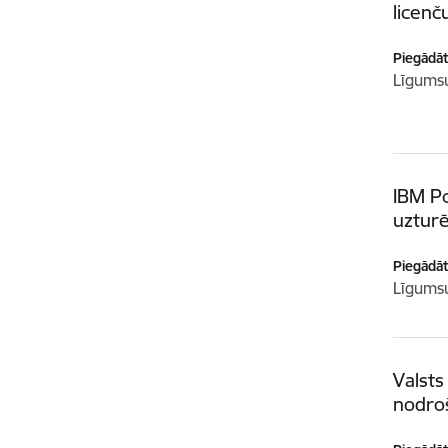
licenč
Piegādātā
Līgum
IBM P
uztur
Piegādātā
Līgum
Valsts
nodro