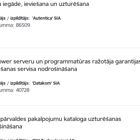
u iegāde, ieviešana un uzturēšana
js / izpildītājs:
'Autentica' SIA
summa
86509
ower serveru un programmatūras ražotāja garantija
ēšanas servisa nodrošināšana
js / izpildītājs:
'Datakom' SIA
summa
40728
 pārvaldes pakalpojumu kataloga uzturēšanas
šināšana