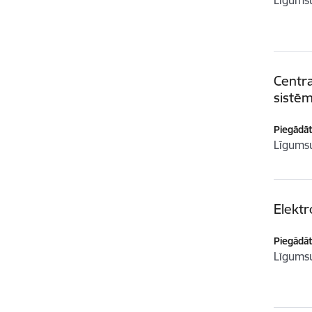
Līgum
Centra
sistē
Piegādātā
Līgum
Elektr
Piegādātā
Līgum