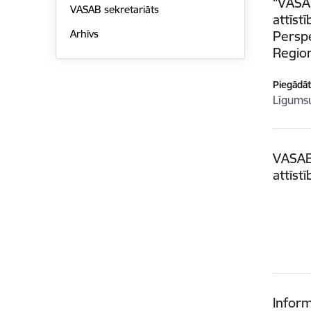
“VASAB
VASAB sekretariāts
attīst
Arhīvs
Perspe
Regio
Piegādātā
Līgum
VASAB 
attīst
Inform