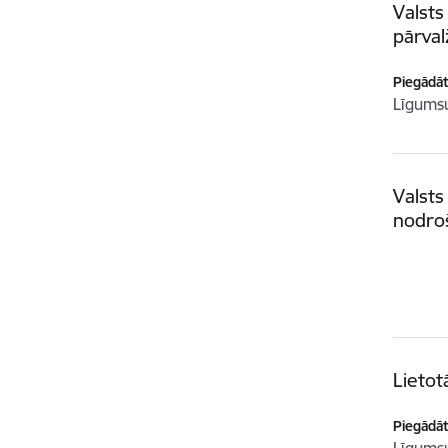
Valsts
pārval
Piegādātā
Līgum
Valsts
nodro
Lietot
Piegādātā