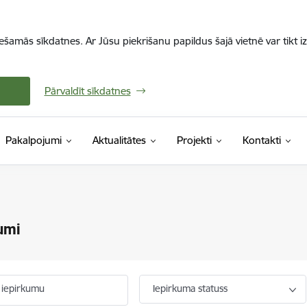
iešamās sīkdatnes. Ar Jūsu piekrišanu papildus šajā vietnē var tikt i
Pārvaldīt sīkdatnes
Pakalpojumi
Aktualitātes
Projekti
Kontakti
umi
 iepirkumu
Iepirkuma statuss