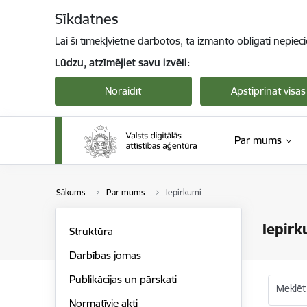
Pāriet uz lapas saturu
Sīkdatnes
Lai šī tīmekļvietne darbotos, tā izmanto obligāti nepiec
Lūdzu, atzīmējiet savu izvēli:
Noraidīt
Apstiprināt visas
Par mums
Sākums
Par mums
Iepirkumi
Iepirk
Struktūra
Darbības jomas
Publikācijas un pārskati
Meklēt
Normatīvie akti