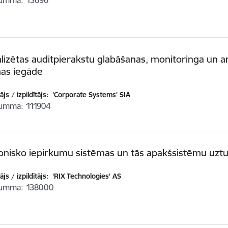
summa
15696
lizētas auditpierakstu glabāšanas, monitoringa un a
mas iegāde
js / izpildītājs:
'Corporate Systems' SIA
summa
111904
onisko iepirkumu sistēmas un tās apakšsistēmu uzt
js / izpildītājs:
'RIX Technologies' AS
summa
138000