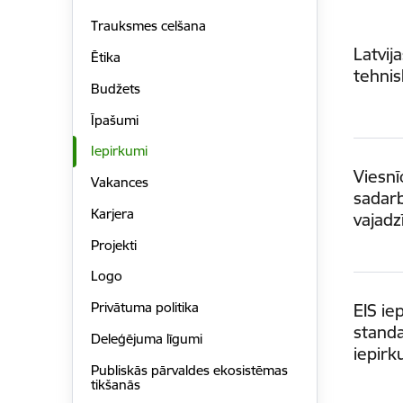
Trauksmes celšana
Latvi
Ētika
tehnis
Budžets
Īpašumi
Iepirkumi
Viesnī
Vakances
sadar
Karjera
vajad
Projekti
Logo
Privātuma politika
EIS i
standa
Deleģējuma līgumi
iepirk
Publiskās pārvaldes ekosistēmas
tikšanās