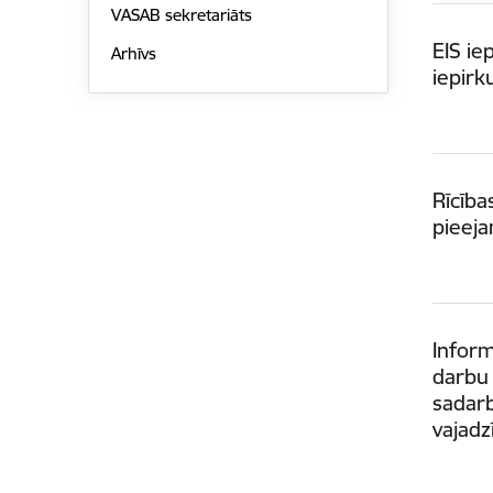
VASAB sekretariāts
EIS ie
Arhīvs
iepirk
Rīcīb
pieeja
Inform
darbu 
sadar
vajad