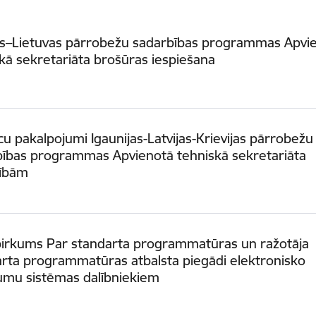
jas–Lietuvas pārrobežu sadarbības programmas Apvi
kā sekretariāta brošūras iespiešana
cu pakalpojumi Igaunijas-Latvijas-Krievijas pārrobežu
bības programmas Apvienotā tehniskā sekretariāta
zībām
epirkums Par standarta programmatūras un ražotāja
rta programmatūras atbalsta piegādi elektronisko
umu sistēmas dalībniekiem