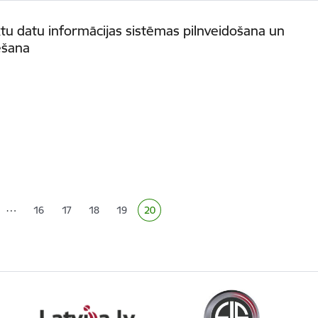
tu datu informācijas sistēmas pilnveidošana un
ēšana
ana
…
16
17
18
19
20
Lapa
Lapa
Lapa
Lapa
Pašreizējā lapa