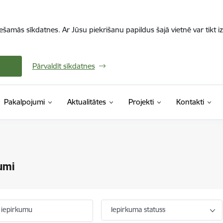
iešamās sīkdatnes. Ar Jūsu piekrišanu papildus šajā vietnē var tikt i
Pārvaldīt sīkdatnes
Pakalpojumi
Aktualitātes
Projekti
Kontakti
umi
 iepirkumu
Iepirkuma statuss