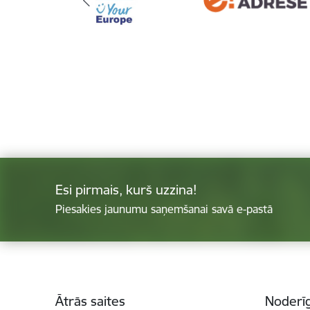
Esi pirmais, kurš uzzina!
Piesakies jaunumu saņemšanai savā e-pastā
Kājene
Ātrās saites
Noderīg