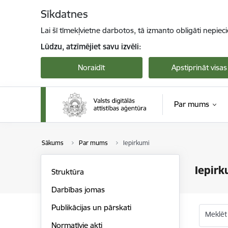
Pāriet uz lapas saturu
Sīkdatnes
Lai šī tīmekļvietne darbotos, tā izmanto obligāti nepiec
Lūdzu, atzīmējiet savu izvēli:
Noraidīt
Apstiprināt visas
Par mums
Sākums
Par mums
Iepirkumi
Iepirk
Struktūra
Darbības jomas
Publikācijas un pārskati
Meklēt
Normatīvie akti