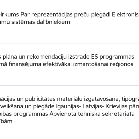
pirkums Par reprezentācijas preču piegādi Elektroni
umu sistēmas dalībniekiem
as plāna un rekomendāciju izstrāde ES programmās
mā finansējuma efektīvākai izmantošanai reģionos
ācijas un publicitātes materiālu izgatavošana, tipogrā
veikšana un piegāde Igaunijas- Latvijas- Krievijas pā
bības programmas Apvienotā tehniskā sekretariāta
zībām