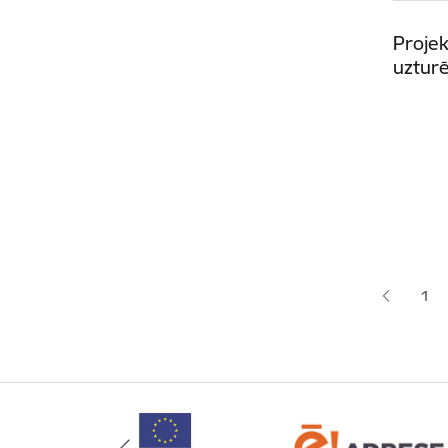
Projek
uztur
Lapoš
1