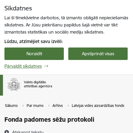
Pāriet uz lapas saturu
Sīkdatnes
Spied
lai meklētu
Enter
Lai šī tīmekļvietne darbotos, tā izmanto obligāti nepieciešamās
sīkdatnes. Ar Jūsu piekrišanu papildus šajā vietnē var tikt
izmantotas statistikas un sociālo mediju sīkdatnes.
Lūdzu, atzīmējiet savu izvēli:
Noraidīt
Apstiprināt visas
Pārvaldīt sīkdatnes
Sākums
Par mums
Arhīvs
Latvijas vides aizsardzības fonds
Fonda padomes sēžu protokoli
Atskaņot tekstu