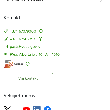
Kontakti
+371 67079000
+371 67502757
E-pasts:
pasts@vdaa.gov.lv
Rīga, Alberta iela 10, LV - 1010
Visi kontakti
Sekojiet mums