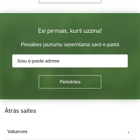
Esi pirmais, kurš uzzina!
Piesakies jaunumu saņemšanai savā e-pastā
Kājene
Ātrās saites
Vakances