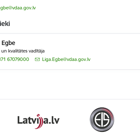
ts:
Egbe@vdaa.gov.lv
ieki
a Egbe
 un kvalitātes vadītāja
371 67079000
E-pasts:
Liga.Egbe@vdaa.gov.lv