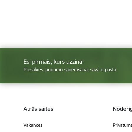
Esi pirmais, kurš uzzina!
Piesakies jaunumu saņemšanai savā e-pastā
Kājene
Ātrās saites
Noderīg
Vakances
Privātuma