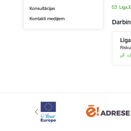
E-pas
Liga.
Konsultācijas
Kontakti medijiem
Darbin
Līg
Risku
+