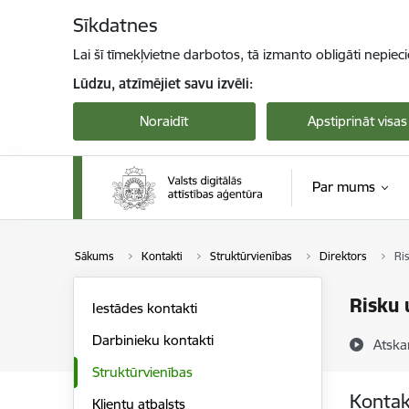
Pāriet uz lapas saturu
Sīkdatnes
Lai šī tīmekļvietne darbotos, tā izmanto obligāti nepiec
Lūdzu, atzīmējiet savu izvēli:
Noraidīt
Apstiprināt visas
Par mums
Sākums
Kontakti
Struktūrvienības
Direktors
Ris
Risku 
Iestādes kontakti
Darbinieku kontakti
Atska
Struktūrvienības
Kontak
Klientu atbalsts