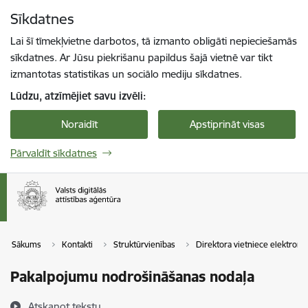
Pāriet uz lapas saturu
Sīkdatnes
Spied
lai meklētu
Enter
Lai šī tīmekļvietne darbotos, tā izmanto obligāti nepieciešamās
sīkdatnes. Ar Jūsu piekrišanu papildus šajā vietnē var tikt
izmantotas statistikas un sociālo mediju sīkdatnes.
Lūdzu, atzīmējiet savu izvēli:
Noraidīt
Apstiprināt visas
Pārvaldīt sīkdatnes
Sākums
Kontakti
Struktūrvienības
Direktora vietniece elektroni
Pakalpojumu nodrošināšanas nodaļa
Atskaņot tekstu