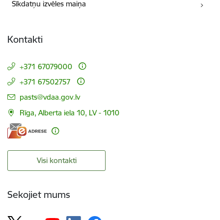
Sīkdatņu izvēles maiņa
Kontakti
+371 67079000
+371 67502757
E-pasts:
pasts@vdaa.gov.lv
Rīga, Alberta iela 10, LV - 1010
Visi kontakti
Sekojiet mums