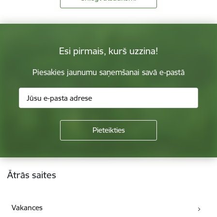
Esi pirmais, kurš uzzina!
Piesakies jaunumu saņemšanai savā e-pastā
Kājene
Ātrās saites
Vakances