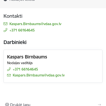
Kontakti
E-pasts:
Kaspars.Birnbaums@vdaa.gov.lv
+371 66164645
Darbinieki
Kaspars Birnbaums
Nodaļas vadītājs
+371 66164645
E-pasts:
Kaspars.Birnbaums@vdaa.gov.lv
Drukāt lapu