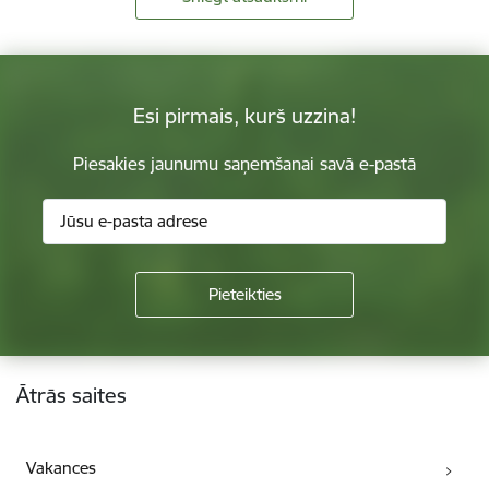
Esi pirmais, kurš uzzina!
Piesakies jaunumu saņemšanai savā e-pastā
Kājene
Ātrās saites
Vakances