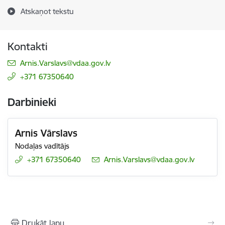
Atskaņot tekstu
Kontakti
E-pasts:
Arnis.Varslavs@vdaa.gov.lv
+371 67350640
Darbinieki
Arnis Vārslavs
Nodaļas vadītājs
+371 67350640
E-pasts:
Arnis.Varslavs@vdaa.gov.lv
Drukāt lapu