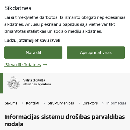
Pāriet uz lapas saturu
Sīkdatnes
Spied
lai meklētu
Enter
Lai šī tīmekļvietne darbotos, tā izmanto obligāti nepieciešamās
sīkdatnes. Ar Jūsu piekrišanu papildus šajā vietnē var tikt
izmantotas statistikas un sociālo mediju sīkdatnes.
Lūdzu, atzīmējiet savu izvēli:
Noraidīt
Apstiprināt visas
Pārvaldīt sīkdatnes
Sākums
Kontakti
Struktūrvienības
Direktors
Informācijas s
Informācijas sistēmu drošības pārvaldības
nodaļa