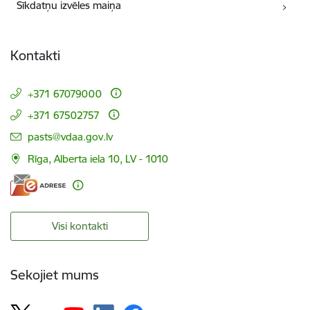
Sīkdatņu izvēles maiņa
Kontakti
+371 67079000
+371 67502757
E-pasts:
pasts@vdaa.gov.lv
Rīga, Alberta iela 10, LV - 1010
Visi kontakti
Sekojiet mums