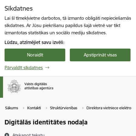
Pāriet uz lapas saturu
Sīkdatnes
Spied
lai meklētu
Enter
Lai šī tīmekļvietne darbotos, tā izmanto obligāti nepieciešamās
sīkdatnes. Ar Jūsu piekrišanu papildus šajā vietnē var tikt
izmantotas statistikas un sociālo mediju sīkdatnes.
Lūdzu, atzīmējiet savu izvēli:
Noraidīt
Apstiprināt visas
Pārvaldīt sīkdatnes
Sākums
Kontakti
Struktūrvienības
Direktora vietniece elektroni
Digitālās identitātes nodaļa
Atskaņot tekstu