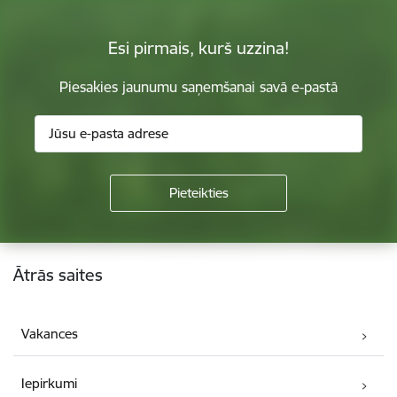
Esi pirmais, kurš uzzina!
Piesakies jaunumu saņemšanai savā e-pastā
Kājene
Ātrās saites
Vakances
Iepirkumi