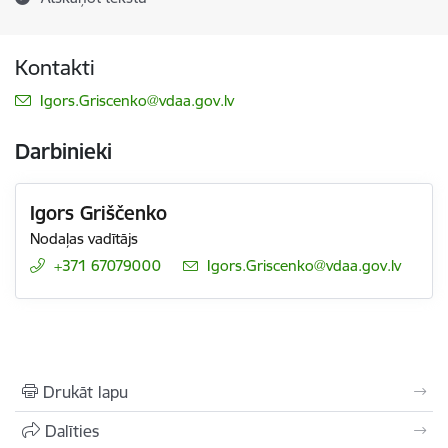
Kontakti
E-pasts:
Igors.Griscenko@vdaa.gov.lv
Darbinieki
Igors Griščenko
Nodaļas vadītājs
+371 67079000
E-pasts:
Igors.Griscenko@vdaa.gov.lv
Drukāt lapu
Dalīties