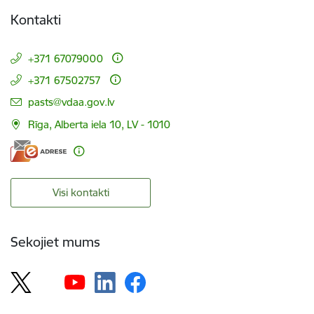
Kontakti
+371 67079000
+371 67502757
E-pasts:
pasts@vdaa.gov.lv
Rīga, Alberta iela 10, LV - 1010
Visi kontakti
Sekojiet mums