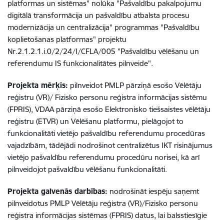
platformas un sistēmas" nolūka "Pašvaldību pakalpojumu
digitālā transformācija un pašvaldību atbalsta procesu
modernizācija un centralizācija" programmas "Pašvaldību
koplietošanas platformas" projektu
Nr.2.1.2.1.i.0/2/24/I/CFLA/005 "Pašvaldību vēlēšanu un
referendumu IS funkcionalitātes pilnveide".
Projekta mērķis:
pilnveidot PMLP pārziņā esošo Vēlētāju
reģistru (VR)/ Fizisko personu reģistra informācijas sistēmu
(FPRIS), VDAA pārziņā esošo Elektronisko tiešsaistes vēlētāju
reģistru (ETVR) un Vēlēšanu platformu, pielāgojot to
funkcionalitāti vietējo pašvaldību referendumu procedūras
vajadzībām, tādējādi nodrošinot centralizētus IKT risinājumus
vietējo pašvaldību referendumu procedūru norisei, kā arī
pilnveidojot pašvaldību vēlēšanu funkcionalitāti.
Projekta galvenās darbības:
nodrošināt iespēju saņemt
pilnveidotus PMLP Vēlētāju reģistra (VR)/Fizisko personu
reģistra informācijas sistēmas (FPRIS) datus, lai balsstiesīgie