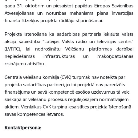
gada 31. oktobrim un piesaistot papildus Eiropas Savienības
Atveseļošanas un noturības mehānisma plāna investīcijas
finanšu līdzekļus projekta rādītāju stiprināšanai.
Projekta īstenošanā kā sadarbības partneris iekļauta valsts
akciju sabiedrība “Latvijas Valsts radio un televīzijas centrs”
(LVRTC), lai nodrošinātu Vēlēšanu platformas darbībai
nepieciešamās infrastruktūras un mākoņdatošanas
risinājumu attīstību.
Centrālā vēlēšanu komisija (CVK) turpmāk nav noteikta par
projekta sadarbības partneri, jo tai projektā nav paredzēts
finansējums un savā kompetencē esošos uzdevumus tā veic
saskaņā ar vēlēšanu procesus regulējošajiem normatīvajiem
aktiem. Vienlaikus CVK turpina iesaistīties projekta īstenošanā
savas kompetences ietvaros.
Kontaktpersona: