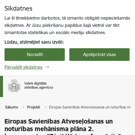
Pāriet uz lapas saturu
Sīkdatnes
Spied
lai meklētu
Enter
Lai šī tīmekļvietne darbotos, tā izmanto obligāti nepieciešamās
sīkdatnes. Ar Jūsu piekrišanu papildus šajā vietnē var tikt
izmantotas statistikas un sociālo mediju sīkdatnes.
Lūdzu, atzīmējiet savu izvēli:
Noraidīt
Apstiprināt visas
Pārvaldīt sīkdatnes
Sākums
Projekti
Eiropas Savienības Atveseļošanas un noturības mehā
Eiropas Savienības Atveseļošanas un
noturības mehānisma plāna 2.