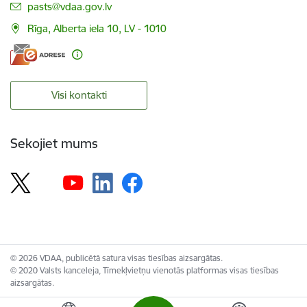
E-pasts:
pasts@vdaa.gov.lv
Rīga, Alberta iela 10, LV - 1010
Visi kontakti
Sekojiet mums
© 2026 VDAA, publicētā satura visas tiesības aizsargātas.
© 2020 Valsts kanceleja, Tīmekļvietņu vienotās platformas visas tiesības
aizsargātas.