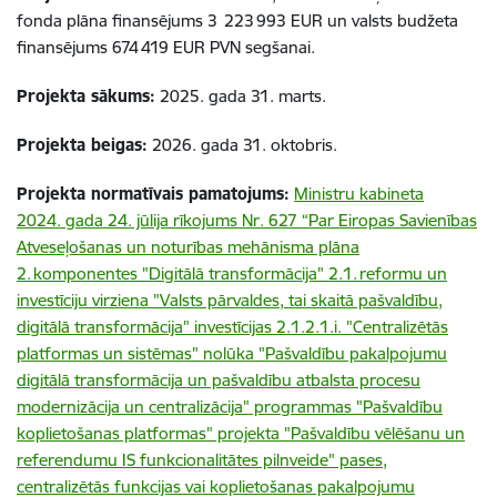
fonda plāna finansējums 3 223
993 EUR un valsts budžeta
finansējums 674
419 EUR PVN segšanai.
Projekta sākums:
2025. gada 31. marts.
Projekta beigas:
2026. gada 31. oktobris.
Projekta normatīvais pamatojums:
Ministru kabineta
2024. gada 24. jūlija rīkojums Nr. 627 “Par Eiropas Savienības
Atveseļošanas un noturības mehānisma plāna
2. komponentes "Digitālā transformācija" 2.1. reformu un
investīciju virziena "Valsts pārvaldes, tai skaitā pašvaldību,
digitālā transformācija" investīcijas 2.1.2.1.i. "Centralizētās
platformas un sistēmas" nolūka "Pašvaldību pakalpojumu
digitālā transformācija un pašvaldību atbalsta procesu
modernizācija un centralizācija" programmas "Pašvaldību
koplietošanas platformas" projekta "Pašvaldību vēlēšanu un
referendumu IS funkcionalitātes pilnveide" pases,
centralizētās funkcijas vai koplietošanas pakalpojumu