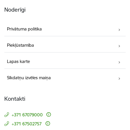
Noderīgi
Privātuma politika
Piekļūstamība
Lapas karte
Sīkdatņu izvēles maiņa
Kontakti
+371 67079000
+371 67502757