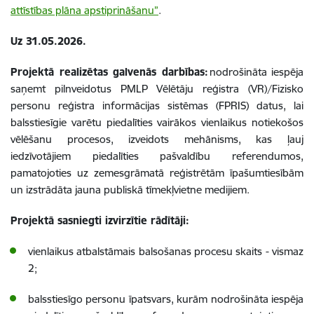
attīstības plāna apstiprināšanu”
.
Uz 31.05.2026.
Projektā realizētas galvenās darbības:
nodrošināta iespēja
saņemt pilnveidotus PMLP Vēlētāju reģistra (VR)/Fizisko
personu reģistra informācijas sistēmas (FPRIS) datus, lai
balsstiesīgie varētu piedalīties vairākos vienlaikus notiekošos
vēlēšanu procesos, izveidots mehānisms, kas ļauj
iedzīvotājiem piedalīties pašvaldību referendumos,
pamatojoties uz zemesgrāmatā reģistrētām īpašumtiesībām
un izstrādāta jauna publiskā tīmekļvietne medijiem.
Projektā sasniegti izvirzītie rādītāji:
vienlaikus atbalstāmais balsošanas procesu skaits - vismaz
2;
balsstiesīgo personu īpatsvars, kurām nodrošināta iespēja