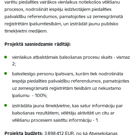
varētu piedalīties vairākos vienlaikus notiekošos vēlēšanu
procesos, nodrošināt iespēju iedzīvotājiem piedalīties
pašvaldību referendumos, pamatojoties uz zemesgrāmatā
reģistrētām īpašumtiesībām, un izstrādāt jaunu publisko
tīmekļvietni medijiem.
Projektā sasniedzamie rādītāji:
vienlaikus atbalstāmais balsošanas procesu skaits - vismaz
2;
balsstiesīgo personu īpatsvars, kurām tiek nodrošināta
iespēja piedalīties pašvaldību referendumos, pamatojoties
uz zemesgrāmatā reģistrētām tiesībām uz nekustamo
īpašumu - 100%;
izstrādāta jauna tīmekļvietne, kas satur informāciju par
balsošanas rezultātiem, vēlētāju aktivitāti un citu ar
vēlēšanu procesiem saistītu informāciju - 1.
Projekta budžets:
3
898
412 EUR, no kā Atveseļošanas