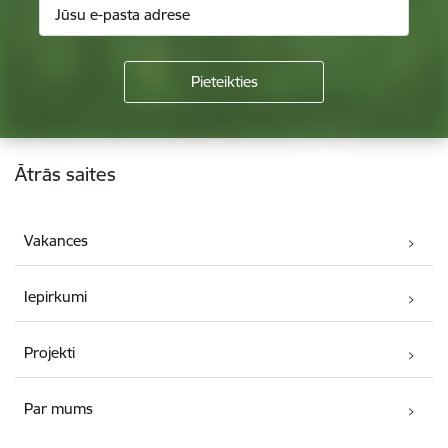
Kājene
Ātrās saites
Vakances
Iepirkumi
Projekti
Par mums