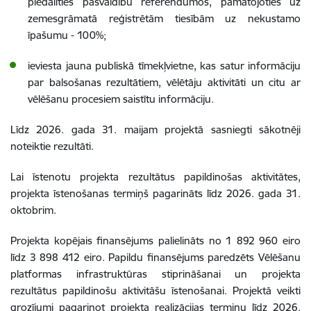
piedalīties pašvaldību referendumos, pamatojoties uz
zemesgrāmatā reģistrētām tiesībām uz nekustamo
īpašumu - 100%;
ieviesta jauna publiskā tīmekļvietne, kas satur informāciju
par balsošanas rezultātiem, vēlētāju aktivitāti un citu ar
vēlēšanu procesiem saistītu informāciju.
Līdz 2026. gada 31. maijam projektā sasniegti sākotnēji
noteiktie rezultāti.
Lai īstenotu projekta rezultātus papildinošas aktivitātes,
projekta īstenošanas termiņš pagarināts līdz 2026. gada 31.
oktobrim.
Projekta kopējais finansējums palielināts no 1 892 960 eiro
līdz 3 898 412 eiro. Papildu finansējums paredzēts Vēlēšanu
platformas infrastruktūras stiprināšanai un projekta
rezultātus papildinošu aktivitāšu īstenošanai. Projektā veikti
grozījumi pagarinot projekta realizācijas termiņu līdz 2026.