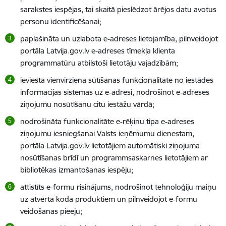
sarakstes iespējas, tai skaitā pieslēdzot ārējos datu avotus
personu identificēšanai;
paplašināta un uzlabota e‑adreses lietojamība, pilnveidojot
portāla Latvija.gov.lv e‑adreses tīmekļa klienta
programmatūru atbilstoši lietotāju vajadzībām;
ieviesta vienvirziena sūtīšanas funkcionalitāte no iestādes
informācijas sistēmas uz e‑adresi, nodrošinot e‑adreses
ziņojumu nosūtīšanu citu iestāžu vārdā;
nodrošināta funkcionalitāte e‑rēķinu tipa e‑adreses
ziņojumu iesniegšanai Valsts ieņēmumu dienestam,
portāla Latvija.gov.lv lietotājiem automātiski ziņojuma
nosūtīšanas brīdī un programmsaskarnes lietotājiem ar
bibliotēkas izmantošanas iespēju;
attīstīts e‑formu risinājums, nodrošinot tehnoloģiju maiņu
uz atvērtā koda produktiem un pilnveidojot e‑formu
veidošanas pieeju;