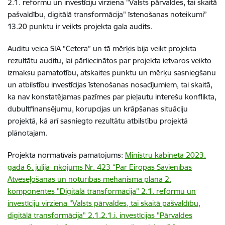
2.1. reformu un investīciju virziena "Valsts pārvaldes, tai skaitā
pašvaldību, digitālā transformācija" īstenošanas noteikumi”
13.20 punktu ir veikts projekta gala audits.
Auditu veica SIA “Cetera” un tā mērķis bija veikt projekta
rezultātu auditu, lai pārliecinātos par projekta ietvaros veikto
izmaksu pamatotību, atskaites punktu un mērķu sasniegšanu
un atbilstību investīcijas īstenošanas nosacījumiem, tai skaitā,
ka nav konstatējamas pazīmes par pieļautu interešu konflikta,
dubultfinansējumu, korupcijas un krāpšanas situāciju
projektā, kā arī sasniegto rezultātu atbilstību projektā
plānotajam.
Projekta normatīvais pamatojums:
Ministru kabineta 2023.
gada 6. jūlija rīkojums Nr. 423 “Par Eiropas Savienības
Atveseļošanas un noturības mehānisma plāna 2.
komponentes "Digitālā transformācija" 2.1. reformu un
investīciju virziena "Valsts pārvaldes, tai skaitā pašvaldību,
digitālā transformācija" 2.1.2.1.i. investīcijas "Pārvaldes