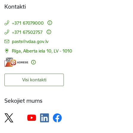
Kontakti
+371 67079000
+371 67502757
E-pasts:
pasts@vdaa.gov.lv
Rīga, Alberta iela 10, LV - 1010
Visi kontakti
Sekojiet mums