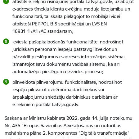
attīstīts e‑rēķinu risinājums portālā Latvija.gov.lv, uzlabojot
e‑adreses tīmekļa klienta e‑rēķinu moduļa lietojamību un
funkcionalitāti, tai skaitā pielāgojot to mobilajai videi
atbilstoši PEPPOL BIS specifikācijai un LVS EN
16931‑1+A1+AC standartam;
ieviesta pašapkalpošanās funkcionalitāte, nodrošinot
juridiskām personām iespēju patstāvīgi izveidot un
pārvaldīt pieslēgumus e‑adreses informācijas sistēmai,
izmantojot savu dokumentu vadības sistēmu, kā arī
automatizējot pieslēguma izveides procesu;
pilnveidota pilnvarojumu funkcionalitāte, nodrošinot
iespēju pilnvarot uzņēmuma darbiniekus vai
ārpakalpojumu sniedzēju darbiniekus darbībām ar
e‑rēķiniem portālā Latvija.gov.lv.
Saskaņā ar Ministru kabineta 2022. gada 14. jūlija noteikumu
Nr. 435 “Eiropas Savienības Atveseļošanas un noturības
mehānisma plāna 2. komponentes "Digitālā transformācija"