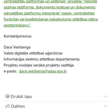
centralizētās platformas un sistēmas" projekta "Vienotā
saziņas platforma, dokumentu krātuve un dokumentu
pārvaldības platformu integrācija" pases, centralizētās
funkcijas vai koplietošanas pakalpojumu attīstības plāna
apstiprināšanu”
.
Kontaktpersona:
Dace Veinberga
Valsts digitālās attīstības aģentūras
Informācijas sistēmu attīstības departamenta
Projektu nodaļas vecākā projektu vadītāja
e-pasts:
dace.veinberga@vdaa.gov.lv
Drukāt lapu
Dalīties