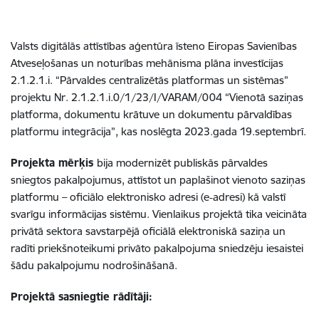
Valsts digitālās attīstības aģentūra īsteno Eiropas Savienības
Atveseļošanas un noturības mehānisma plāna investīcijas
2.1.2.1.i. “Pārvaldes centralizētās platformas un sistēmas”
projektu Nr. 2.1.2.1.i.0/1/23/I/VARAM/004 “Vienotā saziņas
platforma, dokumentu krātuve un dokumentu pārvaldības
platformu integrācija”, kas noslēgta 2023.gada 19.septembrī.
Projekta mērķis
bija modernizēt publiskās pārvaldes
sniegtos pakalpojumus, attīstot un paplašinot vienoto saziņas
platformu – oficiālo elektronisko adresi (e
‑
adresi) kā valstī
svarīgu informācijas sistēmu. Vienlaikus projektā tika veicināta
privātā sektora savstarpējā oficiālā elektroniskā saziņa un
radīti priekšnoteikumi privāto pakalpojuma sniedzēju iesaistei
šādu pakalpojumu nodrošināšanā.
Projektā sasniegtie rādītāji: