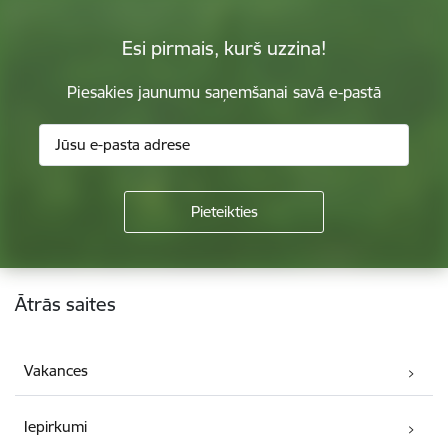
Esi pirmais, kurš uzzina!
Piesakies jaunumu saņemšanai savā e-pastā
Kājene
Ātrās saites
Vakances
Iepirkumi