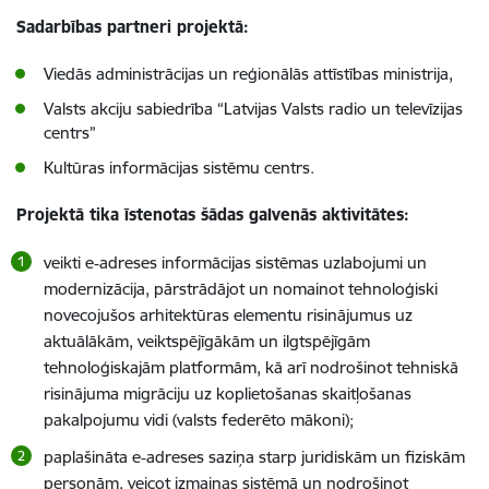
Sadarbības partneri projektā:
Viedās administrācijas un reģionālās attīstības ministrija,
Valsts akciju sabiedrība “Latvijas Valsts radio un televīzijas
centrs”
Kultūras informācijas sistēmu centrs.
Projektā tika īstenotas šādas galvenās aktivitātes:
veikti e‑adreses informācijas sistēmas uzlabojumi un
modernizācija, pārstrādājot un nomainot tehnoloģiski
novecojušos arhitektūras elementu risinājumus uz
aktuālākām, veiktspējīgākām un ilgtspējīgām
tehnoloģiskajām platformām, kā arī nodrošinot tehniskā
risinājuma migrāciju uz koplietošanas skaitļošanas
pakalpojumu vidi (valsts federēto mākoni);
paplašināta e‑adreses saziņa starp juridiskām un fiziskām
personām, veicot izmaiņas sistēmā un nodrošinot