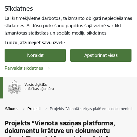
Pāriet uz lapas saturu
Sīkdatnes
Spied
lai meklētu
Enter
Lai šī tīmekļvietne darbotos, tā izmanto obligāti nepieciešamās
sīkdatnes. Ar Jūsu piekrišanu papildus šajā vietnē var tikt
izmantotas statistikas un sociālo mediju sīkdatnes.
Lūdzu, atzīmējiet savu izvēli:
Noraidīt
Apstiprināt visas
Pārvaldīt sīkdatnes
Sākums
Projekti
Projekts “Vienotā saziņas platforma, dokumentu krā
Projekts “Vienotā saziņas platforma,
dokumentu krātuve un dokumentu