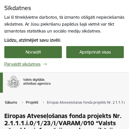
Pāriet uz lapas saturu
Sīkdatnes
Spied
lai meklētu
Enter
Lai šī tīmekļvietne darbotos, tā izmanto obligāti nepieciešamās
sīkdatnes. Ar Jūsu piekrišanu papildus šajā vietnē var tikt
izmantotas statistikas un sociālo mediju sīkdatnes.
Lūdzu, atzīmējiet savu izvēli:
Noraidīt
Apstiprināt visas
Pārvaldīt sīkdatnes
Sākums
Projekti
Eiropas Atveseļošanas fonda projekts Nr. 2.1.1.1.i
Eiropas Atveseļošanas fonda projekts Nr.
2.1.1.1.i.0/1/23/I/VARAM/010 “Valsts