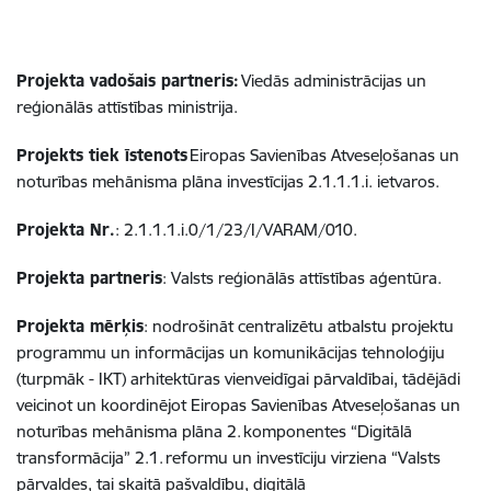
Projekta vadošais partneris:
Viedās administrācijas un
reģionālās attīstības ministrija.
Projekts tiek īstenots
Eiropas Savienības Atveseļošanas un
noturības mehānisma plāna investīcijas
2.1.1.1
.i. ietvaros.
Projekta Nr.
:
2.1.1.1
.i.0/1/23/I/VARAM/010.
Projekta partneris
: Valsts reģionālās attīstības aģentūra.
Projekta mērķis
: nodrošināt centralizētu atbalstu projektu
programmu un informācijas un komunikācijas tehnoloģiju
(turpmāk - IKT) arhitektūras vienveidīgai pārvaldībai, tādējādi
veicinot un koordinējot Eiropas Savienības Atveseļošanas un
noturības mehānisma plāna 2. komponentes “Digitālā
transformācija” 2.1. reformu un investīciju virziena “Valsts
pārvaldes, tai skaitā pašvaldību, digitālā