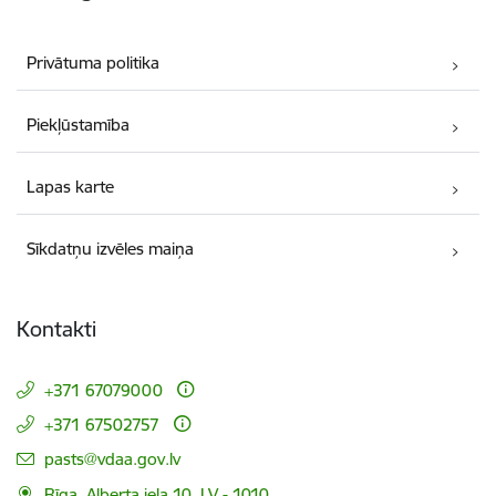
Privātuma politika
Piekļūstamība
Lapas karte
Sīkdatņu izvēles maiņa
Kontakti
+371 67079000
+371 67502757
E-pasts:
pasts@vdaa.gov.lv
Rīga, Alberta iela 10, LV - 1010