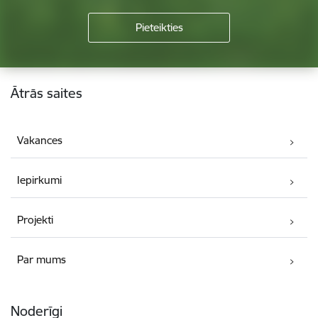
Kājene
Ātrās saites
Vakances
Iepirkumi
Projekti
Par mums
Noderīgi