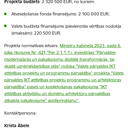
Projekta budžets
: 2 320 500 EUR, no kuriem:
Atveseļošanas fonda finansējums: 2 100 000 EUR;
Valsts budžeta finansējums (pievienotās vērtības nodokļa
izmaksām): 220 500 EUR.
Projekta normatīvais ietvars:
Ministru kabineta 2023. gada 6.
jūlija rīkojums Nr. 421 “Par 2.1.1.1.i. investīcijas "Pārvaldes
modernizācija un pakalpojumu digitālā transformācija, tai
skaitā uzņēmējdarbības vide" nolūka "Valsts pārvaldes IKT
attīstības projektu un programmu pārvaldība" projekta "Valsts
pārvaldes IKT attīstības projektu programmu un arhitektūras
pārvaldība" pases un koplietošanas pakalpojuma "IKT
attīstības aktivitāšu un domēnu arhitektūru pārvaldības
atbalsta pakalpojums" apstiprināšanu”.
Kontaktpersona:
Krista Ābele