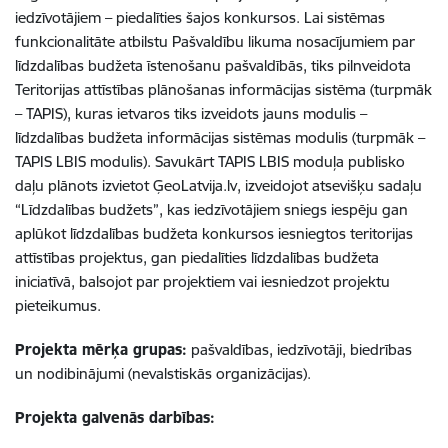
iedzīvotājiem – piedalīties šajos konkursos. Lai sistēmas
funkcionalitāte atbilstu Pašvaldību likuma nosacījumiem par
līdzdalības budžeta īstenošanu pašvaldībās, tiks pilnveidota
Teritorijas attīstības plānošanas informācijas sistēma (turpmāk
– TAPIS), kuras ietvaros tiks izveidots jauns modulis –
līdzdalības budžeta informācijas sistēmas modulis (turpmāk –
TAPIS LBIS modulis). Savukārt TAPIS LBIS moduļa publisko
daļu plānots izvietot ĢeoLatvija.lv, izveidojot atsevišķu sadaļu
“Līdzdalības budžets”, kas iedzīvotājiem sniegs iespēju gan
aplūkot līdzdalības budžeta konkursos iesniegtos teritorijas
attīstības projektus, gan piedalīties līdzdalības budžeta
iniciatīvā, balsojot par projektiem vai iesniedzot projektu
pieteikumus.
Projekta mērķa grupas:
pašvaldības, iedzīvotāji, biedrības
un nodibinājumi (nevalstiskās organizācijas).
Projekta galvenās darbības: