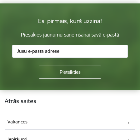
Esi pirmais, kurš uzzina!
Piesakies jaunumu saņemšanai savā e-pastā
Kājene
Ātrās saites
Vakances
Iepirkumi