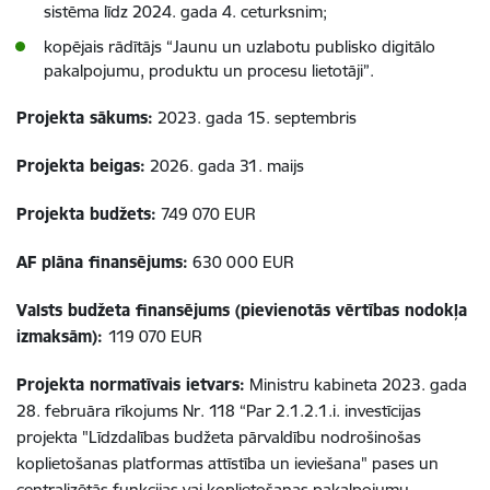
sistēma līdz 2024. gada 4. ceturksnim;
kopējais rādītājs “Jaunu un uzlabotu publisko digitālo
pakalpojumu, produktu un procesu lietotāji”.
Projekta sākums:
2023. gada 15. septembris
Projekta beigas:
2026. gada 31. maijs
Projekta budžets:
749 070 EUR
AF plāna finansējums:
630 000 EUR
Valsts budžeta finansējums (pievienotās vērtības nodokļa
izmaksām):
119 070 EUR
Projekta normatīvais ietvars:
Ministru kabineta 2023. gada
28. februāra rīkojums Nr. 118 “Par
2.1.2.1.i
. investīcijas
projekta "Līdzdalības budžeta pārvaldību nodrošinošas
koplietošanas platformas attīstība un ieviešana" pases un
centralizētās funkcijas vai koplietošanas pakalpojumu