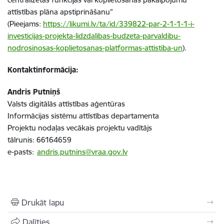
attīstības plāna apstiprināšanu”
(Pieejams:
https://likumi.lv/ta/id/339822-par-2-1-1-1-i-
investicijas-projekta-lidzdalibas-budzeta-parvaldibu-
nodrosinosas-koplietosanas-platformas-attistiba-un
).
Kontaktinformācija:
Andris Putniņš
Valsts digitālās attīstības aģentūras
Informācijas sistēmu attīstības departamenta
Projektu nodaļas vecākais projektu vadītājs
tālrunis: 66164659
e-pasts:
andris.putnins@vraa.gov.lv
Drukāt lapu
Dalīties