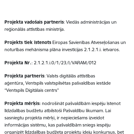
Projekta vadošais partneris
: Viedās administrācijas un
reģionālās attīstības ministrija.
Projekts tiek īstenots
Eiropas Savienības Atveseļošanas un
noturības mehānisma plāna investīcijas
2.1.2.1.i.
ietvaros.
Projekta Nr.
: 2.1.2.1.i.0/1/23/I/VARAM/012
Projekta partneris
: Valsts digitālās attīstības
aģentūra, Ventspils valstspilsētas pašvaldības iestāde
“Ventspils Digitālais centrs”
Projekta mērķis:
nodrošināt pašvaldībām iespēju īstenot
līdzdalības budžetu atbilstoši Pašvaldību likumam. Lai
sasniegtu projekta mērķi, ir nepieciešams izveidot
informācijas sistēmu, kas pašvaldībām sniegs iespēju
organizēt līdzdalības budžeta projektu ideju konkursus, bet