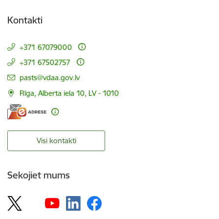
Kontakti
+371 67079000
+371 67502757
E-pasts:
pasts@vdaa.gov.lv
Rīga, Alberta iela 10, LV - 1010
Visi kontakti
Sekojiet mums