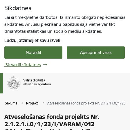
Pāriet uz lapas saturu
Sīkdatnes
Spied
lai meklētu
Enter
Lai šī tīmekļvietne darbotos, tā izmanto obligāti nepieciešamās
sīkdatnes. Ar Jūsu piekrišanu papildus šajā vietnē var tikt
izmantotas statistikas un sociālo mediju sīkdatnes.
Lūdzu, atzīmējiet savu izvēli:
Noraidīt
Apstiprināt visas
Pārvaldīt sīkdatnes
Sākums
Projekti
Atveseļošanas fonda projekts Nr. 2.1.2.1.i.0/1/23/
Atveseļošanas fonda projekts Nr.
2.1.2.1.i.0/1/23/I/VARAM/012