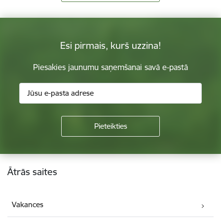
Esi pirmais, kurš uzzina!
Piesakies jaunumu saņemšanai savā e-pastā
Kājene
Ātrās saites
Vakances