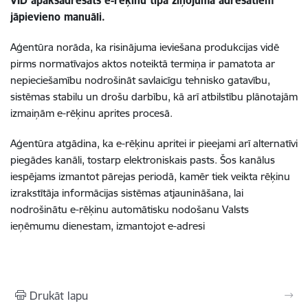
VID apakšadresāts e-rēķinu tipa ziņojuma adresātiem
jāpievieno manuāli.
Aģentūra norāda, ka risinājuma ieviešana produkcijas vidē
pirms normatīvajos aktos noteiktā termiņa ir pamatota ar
nepieciešamību nodrošināt savlaicīgu tehnisko gatavību,
sistēmas stabilu un drošu darbību, kā arī atbilstību plānotajām
izmaiņām e-rēķinu aprites procesā.
Aģentūra atgādina, ka e-rēķinu apritei ir pieejami arī alternatīvi
piegādes kanāli, tostarp elektroniskais pasts. Šos kanālus
iespējams izmantot pārejas periodā, kamēr tiek veikta rēķinu
izrakstītāja informācijas sistēmas atjaunināšana, lai
nodrošinātu e-rēķinu automātisku nodošanu Valsts
ieņēmumu dienestam, izmantojot e-adresi
Drukāt lapu