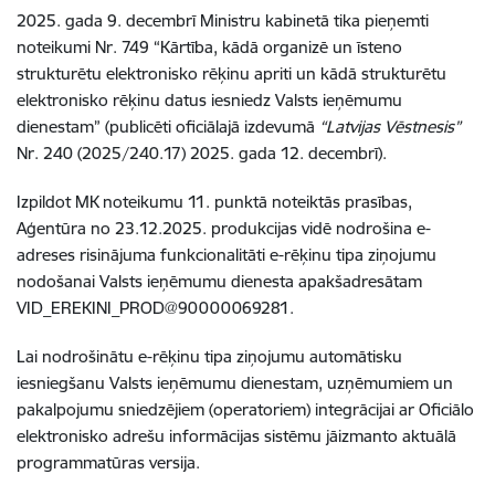
2025. gada 9. decembrī Ministru kabinetā tika pieņemti
noteikumi Nr. 749 “Kārtība, kādā organizē un īsteno
strukturētu elektronisko rēķinu apriti un kādā strukturētu
elektronisko rēķinu datus iesniedz Valsts ieņēmumu
dienestam” (publicēti oficiālajā izdevumā
“Latvijas Vēstnesis”
Nr. 240 (2025/240.17) 2025. gada 12. decembrī).
Izpildot MK noteikumu 11. punktā noteiktās prasības,
Aģentūra no 23.12.2025. produkcijas vidē nodrošina e-
adreses risinājuma funkcionalitāti e-rēķinu tipa ziņojumu
nodošanai Valsts ieņēmumu dienesta apakšadresātam
VID_EREKINI_PROD@90000069281.
Lai nodrošinātu e-rēķinu tipa ziņojumu automātisku
iesniegšanu Valsts ieņēmumu dienestam, uzņēmumiem un
pakalpojumu sniedzējiem (operatoriem) integrācijai ar Oficiālo
elektronisko adrešu informācijas sistēmu jāizmanto aktuālā
programmatūras versija.