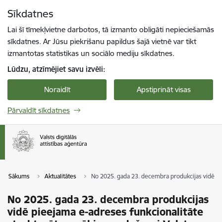
Pāriet uz lapas saturu
Sīkdatnes
Spied
lai meklētu
Enter
Lai šī tīmekļvietne darbotos, tā izmanto obligāti nepieciešamās
sīkdatnes. Ar Jūsu piekrišanu papildus šajā vietnē var tikt
izmantotas statistikas un sociālo mediju sīkdatnes.
Lūdzu, atzīmējiet savu izvēli:
Noraidīt
Apstiprināt visas
Pārvaldīt sīkdatnes
Sākums
Aktualitātes
No 2025. gada 23. decembra produkcijas vidē p
No 2025. gada 23. decembra produkcijas
vidē pieejama e-adreses funkcionalitāte