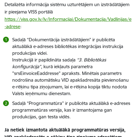
Detalizēta informācija sistēmu uzturētājiem un izstrādātājiem
ir pieejama VISS portālā
https://viss.gov.lv/lv/Informacijai/Dokumentacija/Vadlinijas/e
-adrese
:
Sadaļā “Dokumentācija izstrādātājiem” ir publicēta
aktuālākā e-adreses bibliotēkas integrācijas instrukcija
produkcijas videi.
Instrukcijā ir papildināta sadaļa
“3. Bibliotēkas
konfigurācija”
, kurā iekļauts parametra
"srsEinvoiceEaddresse" apraksts. Minētais parametrs
nodrošina automātisku VID apakšadresāta pievienošanu
e-rēķinu tipa ziņojumam, lai e-rēķina kopija tiktu nodota
Valsts ieņēmumu dienestam.
Sadaļā “Programmatūra” ir publicēta aktuālākā e-adreses
programmatūras versija, kas ir izmantojama gan
produkcijas, gan testa vidēs.
Ja netiek izmantota aktuālākā programmatūras versija,