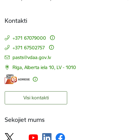
Kontakti
+371 67079000
+371 67502757
E-pasts:
pasts@vdaa.gov.lv
Rīga, Alberta iela 10, LV - 1010
Visi kontakti
Sekojiet mums