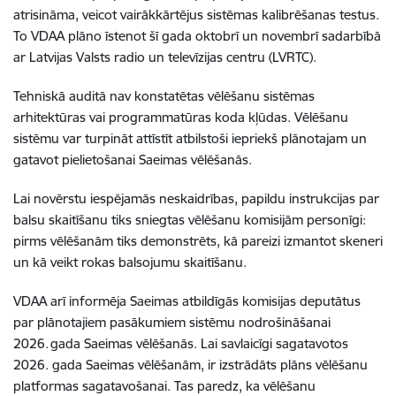
atrisināma, veicot vairākkārtējus sistēmas kalibrēšanas testus.
To VDAA plāno īstenot šī gada oktobrī un novembrī sadarbībā
ar Latvijas Valsts radio un televīzijas centru (LVRTC).
Tehniskā auditā nav konstatētas vēlēšanu sistēmas
arhitektūras vai programmatūras koda kļūdas. Vēlēšanu
sistēmu var turpināt attīstīt atbilstoši iepriekš plānotajam un
gatavot pielietošanai Saeimas vēlēšanās.
Lai novērstu iespējamās neskaidrības, papildu instrukcijas par
balsu skaitīšanu tiks sniegtas vēlēšanu komisijām personīgi:
pirms vēlēšanām tiks demonstrēts, kā pareizi izmantot skeneri
un kā veikt rokas balsojumu skaitīšanu.
VDAA arī informēja Saeimas atbildīgās komisijas deputātus
par plānotajiem pasākumiem sistēmu nodrošināšanai
2026. gada Saeimas vēlēšanās. Lai savlaicīgi sagatavotos
2026. gada Saeimas vēlēšanām, ir izstrādāts plāns vēlēšanu
platformas sagatavošanai. Tas paredz, ka vēlēšanu