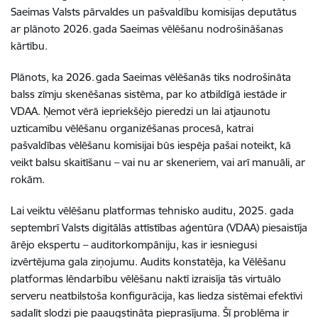
Saeimas Valsts pārvaldes un pašvaldību komisijas deputātus
ar plānoto 2026. gada Saeimas vēlēšanu nodrošināšanas
kārtību.
Plānots, ka 2026. gada Saeimas vēlēšanās tiks nodrošināta
balss zīmju skenēšanas sistēma, par ko atbildīgā iestāde ir
VDAA. Ņemot vērā iepriekšējo pieredzi un lai atjaunotu
uzticamību vēlēšanu organizēšanas procesā, katrai
pašvaldības vēlēšanu komisijai būs iespēja pašai noteikt, kā
veikt balsu skaitīšanu – vai nu ar skeneriem, vai arī manuāli, ar
rokām.
Lai veiktu vēlēšanu platformas tehnisko auditu, 2025. gada
septembrī Valsts digitālās attīstības aģentūra (VDAA) piesaistīja
ārējo ekspertu – auditorkompāniju, kas ir iesniegusi
izvērtējuma gala ziņojumu. Audits konstatēja, ka Vēlēšanu
platformas lēndarbību vēlēšanu naktī izraisīja tās virtuālo
serveru neatbilstoša konfigurācija, kas liedza sistēmai efektīvi
sadalīt slodzi pie paaugstināta pieprasījuma. Šī problēma ir