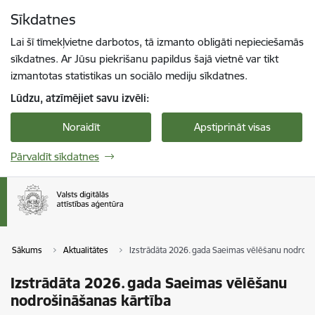
Pāriet uz lapas saturu
Sīkdatnes
Spied
lai meklētu
Enter
Lai šī tīmekļvietne darbotos, tā izmanto obligāti nepieciešamās
sīkdatnes. Ar Jūsu piekrišanu papildus šajā vietnē var tikt
izmantotas statistikas un sociālo mediju sīkdatnes.
Lūdzu, atzīmējiet savu izvēli:
Noraidīt
Apstiprināt visas
Pārvaldīt sīkdatnes
Sākums
Aktualitātes
Izstrādāta 2026. gada Saeimas vēlēšanu nodroši
Izstrādāta 2026. gada Saeimas vēlēšanu
nodrošināšanas kārtība