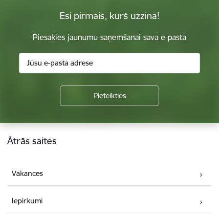
Esi pirmais, kurš uzzina!
Piesakies jaunumu saņemšanai savā e-pastā
Kājene
Ātrās saites
Vakances
Iepirkumi