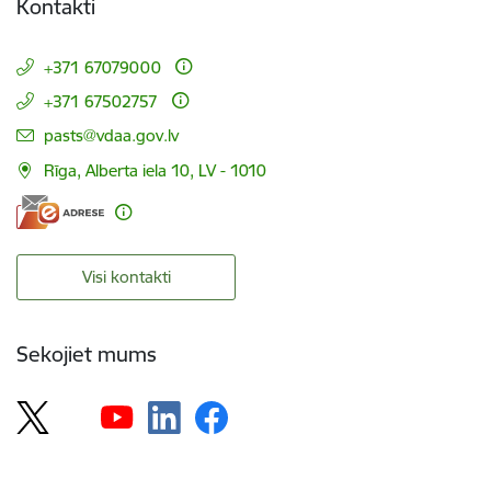
Kontakti
+371 67079000
+371 67502757
E-pasts:
pasts@vdaa.gov.lv
Rīga, Alberta iela 10, LV - 1010
Visi kontakti
Sekojiet mums