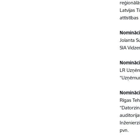
reģionālā
Latvijas 
attīstības
Nomināci
Jolanta S
SIA Vidze
Nomināci
LR Uzņēm
“Uzņēmumu
Nomināci
Rīgas Teh
“Datorzin
auditorij
Inženierz
pvn.