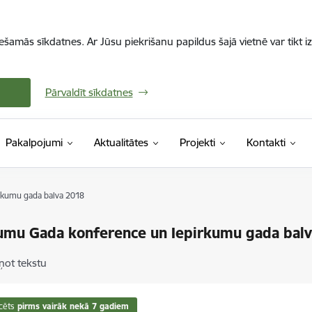
iešamās sīkdatnes. Ar Jūsu piekrišanu papildus šajā vietnē var tikt i
Pārvaldīt sīkdatnes
Pakalpojumi
Aktualitātes
Projekti
Kontakti
rkumu gada balva 2018
umu Gada konference un Iepirkumu gada bal
ņot tekstu
cēts
pirms vairāk nekā 7 gadiem