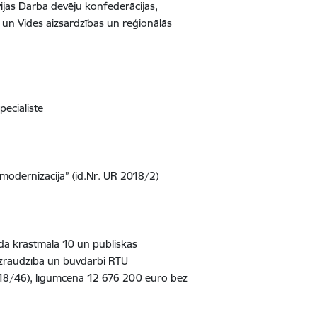
vijas Darba devēju konfederācijas,
s un Vides aizsardzības un reģionālās
peciāliste
modernizācija” (id.Nr. UR 2018/2)
da krastmalā 10 un publiskās
ruzraudzība un būvdarbi RTU
2018/46), līgumcena 12 676 200 euro bez