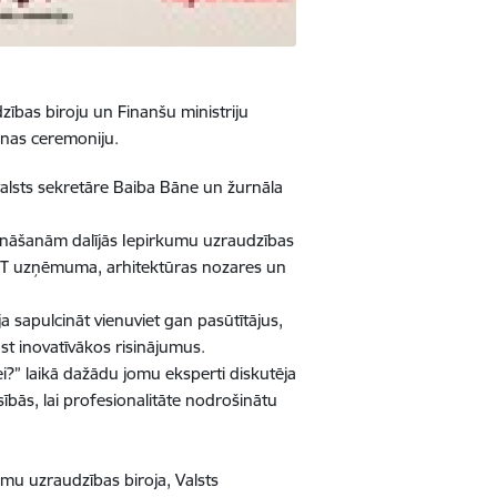
zības biroju un Finanšu ministriju
nas ceremoniju.
 valsts sekretāre Baiba Bāne un žurnāla
zināšanām dalījās Iepirkumu uzraudzības
 IT uzņēmuma, arhitektūras nozares un
a sapulcināt vienuviet gan pasūtītājus,
st inovatīvākos risinājumus.
ei?” laikā dažādu jomu eksperti diskutēja
bās, lai profesionalitāte nodrošinātu
umu uzraudzības biroja, Valsts