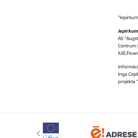
"Iepirkum
Iepirkum
AS "Augst
Centrum 
IUB,Finan
Informāci
Inga Cepl
projekta 