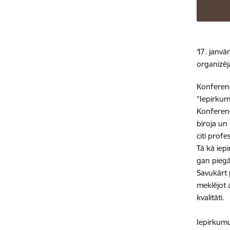
17. janvā
organizē
Konferenc
"Iepirkum
Konferenc
biroja un
citi profe
Tā kā iep
gan piegā
Savukārt 
meklējot 
kvalitāti.
Iepirkumu