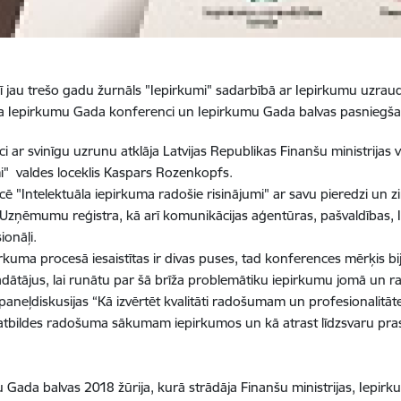
rī jau trešo gadu žurnāls "Iepirkumi" sadarbībā ar Iepirkumu uzraud
ja Iepirkumu Gada konferenci un Iepirkumu Gada balvas pasniegša
i ar svinīgu uzrunu atklāja Latvijas Republikas Finanšu ministrijas
i" valdes loceklis Kaspars Rozenkopfs.
ē "Intelektuāla iepirkuma radošie risinājumi" ar savu pieredzi un 
 Uzņēmumu reģistra, kā arī komunikācijas aģentūras, pašvaldības,
sionāļi.
irkuma procesā iesaistītas ir divas puses, tad konferences mērķis bij
dātājus, lai runātu par šā brīža problemātiku iepirkumu jomā un ra
paneļdiskusijas “Kā izvērtēt kvalitāti radošumam un profesionalitāt
atbildes radošuma sākumam iepirkumos un kā atrast līdzsvaru prasī
 Gada balvas 2018 žūrija, kurā strādāja Finanšu ministrijas, Iepirk