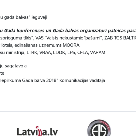
u gada balvas" ieguvēji
u Gada konferences un Gada balvas organizatori pateicas pas
sprieguma tīkls", VAS "Valsts nekustamie īpašumi", ZAB TGS BALTI
Hotels, ēdināšanas uzņēmums MOORA.
šu ministrija, LTRK, VRAA, LDDK, LPS, CFLA, VARAM.
ju sagatavoja
īte
“Iepirkuma Gada balva 2018” komunikācijas vadītāja