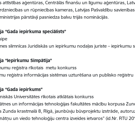
s attīstības aģentūras, Centrālās finanšu un līgumu aģentūras, Lat
Tirdzniecības un rūpniecības kameras, Latvijas Pašvaldību savienība
 ministrijas pārstāvji pasniedza balvu trijās nominācijās.
ja “Gada iepirkuma speciālists”
uipe
mes slimnīcas Juridiskās un iepirkumu nodaļas juriste – iepirkumu s
ja “Iepirkumu Simpātija”
umu reģistra rīkotais metu konkurss
 reģistra informācijas sistēmas uzturēšana un publisko reģistru 
ja “Gada iepirkums”
niskās Universitātes rīkotais atklātais konkurss
ātnes un informācijas tehnoloģijas fakultātes mācību korpusa Zun
as Zunda krastmalā 8, Rīgā, jaunbūvju būvprojektu izstrāde, auto
inātņu un viedo tehnoloģiju centra izveides ietvaros” (id.Nr. RTU 