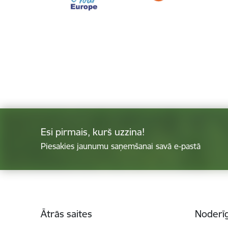
Esi pirmais, kurš uzzina!
Piesakies jaunumu saņemšanai savā e-pastā
Kājene
Ātrās saites
Noderīg