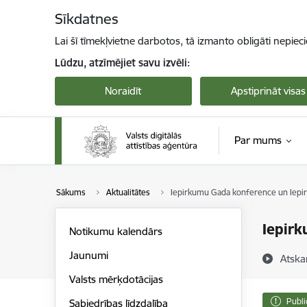
Pāriet uz lapas saturu
Sīkdatnes
Lai šī tīmekļvietne darbotos, tā izmanto obligāti nepiec
Lūdzu, atzīmējiet savu izvēli:
Noraidīt
Apstiprināt visas
Par mums
Sākums
Aktualitātes
Iepirkumu Gada konference un Iepi
Iepirk
Notikumu kalendārs
Jaunumi
Atska
Valsts mērķdotācijas
Publi
Sabiedrības līdzdalība