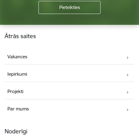
Kājene
Ātrās saites
Vakances
Iepirkumi
Projekti
Par mums
Noderīgi