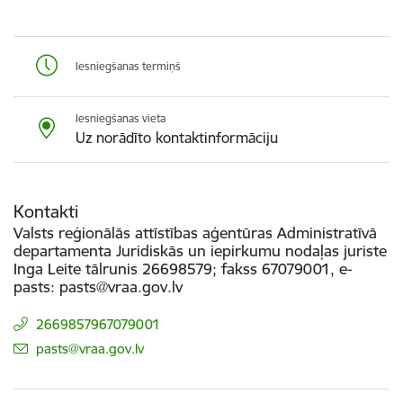
Iesniegšanas termiņš
Iesniegšanas vieta
Uz norādīto kontaktinformāciju
Kontakti
Valsts reģionālās attīstības aģentūras Administratīvā
departamenta Juridiskās un iepirkumu nodaļas juriste
Inga Leite tālrunis 26698579; fakss 67079001, e-
pasts: pasts@vraa.gov.lv
2669857967079001
E-pasts:
pasts@vraa.gov.lv