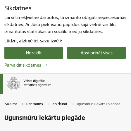
Pāriet uz lapas saturu
Sīkdatnes
Spied
lai meklētu
Enter
Lai šī tīmekļvietne darbotos, tā izmanto obligāti nepieciešamās
sīkdatnes. Ar Jūsu piekrišanu papildus šajā vietnē var tikt
izmantotas statistikas un sociālo mediju sīkdatnes.
Lūdzu, atzīmējiet savu izvēli:
Noraidīt
Apstiprināt visas
Pārvaldīt sīkdatnes
Sākums
Par mums
Iepirkumi
Ugunsmūru iekārtu piegāde
Ugunsmūru iekārtu piegāde