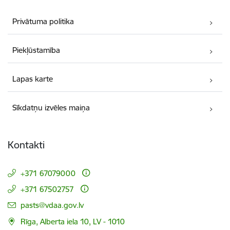
Privātuma politika
Piekļūstamība
Lapas karte
Sīkdatņu izvēles maiņa
Kontakti
+371 67079000
+371 67502757
E-pasts:
pasts@vdaa.gov.lv
Rīga, Alberta iela 10, LV - 1010