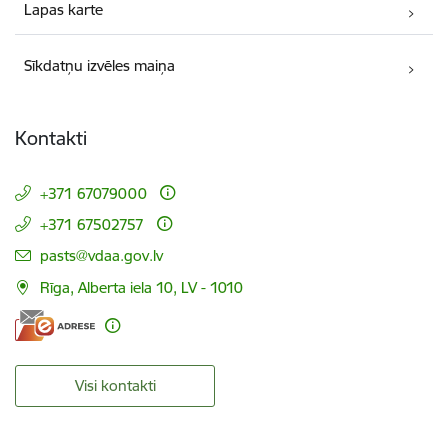
Lapas karte
Sīkdatņu izvēles maiņa
Kontakti
+371 67079000
+371 67502757
E-pasts:
pasts@vdaa.gov.lv
Rīga, Alberta iela 10, LV - 1010
Visi kontakti