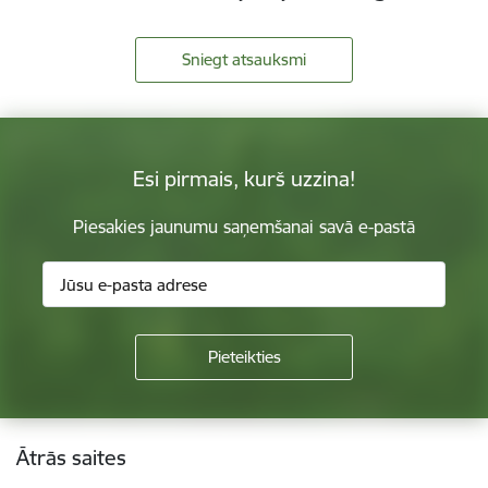
Sniegt atsauksmi
Esi pirmais, kurš uzzina!
Piesakies jaunumu saņemšanai savā e-pastā
Kājene
Ātrās saites