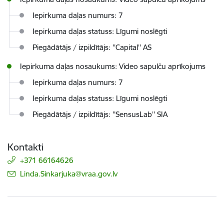
Iepirkuma daļas numurs: 7
Iepirkuma daļas statuss: Līgumi noslēgti
Piegādātājs / izpildītājs: ''Capital'' AS
Iepirkuma daļas nosaukums: Video sapulču aprīkojums
Iepirkuma daļas numurs: 7
Iepirkuma daļas statuss: Līgumi noslēgti
Piegādātājs / izpildītājs: ''SensusLab'' SIA
Kontakti
+371 66164626
E-pasts:
Linda.Sinkarjuka@vraa.gov.lv