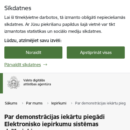
Pāriet uz lapas saturu
Sīkdatnes
Spied
lai meklētu
Enter
Lai šī tīmekļvietne darbotos, tā izmanto obligāti nepieciešamās
sīkdatnes. Ar Jūsu piekrišanu papildus šajā vietnē var tikt
izmantotas statistikas un sociālo mediju sīkdatnes.
Lūdzu, atzīmējiet savu izvēli:
Noraidīt
Apstiprināt visas
Pārvaldīt sīkdatnes
Sākums
Par mums
Iepirkumi
Par demonstrācijas iekārtu piegād
Par demonstrācijas iekārtu piegādi
Elektronisko iepirkumu sistēmas