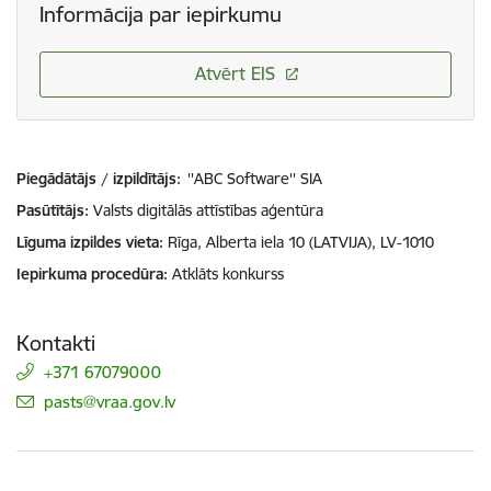
Informācija par iepirkumu
Atvērt EIS
Piegādātājs / izpildītājs:
''ABC Software'' SIA
Pasūtītājs
Valsts digitālās attīstības aģentūra
Līguma izpildes vieta
Rīga, Alberta iela 10 (LATVIJA), LV-1010
Iepirkuma procedūra
Atklāts konkurss
Kontakti
+371 67079000
E-pasts:
pasts@vraa.gov.lv