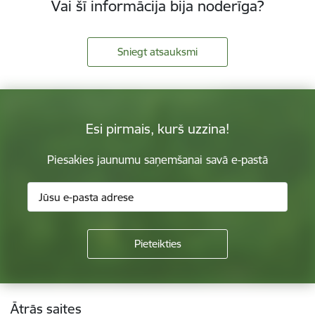
Vai šī informācija bija noderīga?
Sniegt atsauksmi
Esi pirmais, kurš uzzina!
Piesakies jaunumu saņemšanai savā e-pastā
Kājene
Ātrās saites