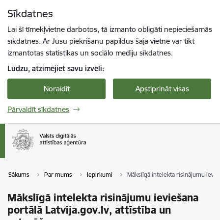
Pāriet uz lapas saturu
Sīkdatnes
Spied
lai meklētu
Enter
Lai šī tīmekļvietne darbotos, tā izmanto obligāti nepieciešamās
sīkdatnes. Ar Jūsu piekrišanu papildus šajā vietnē var tikt
izmantotas statistikas un sociālo mediju sīkdatnes.
Lūdzu, atzīmējiet savu izvēli:
Noraidīt
Apstiprināt visas
Pārvaldīt sīkdatnes
Sākums
Par mums
Iepirkumi
Mākslīgā intelekta risinājumu ievieš
Mākslīgā intelekta risinājumu ieviešana
portālā Latvija.gov.lv, attīstība un