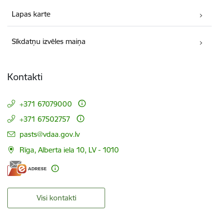
Lapas karte
Sīkdatņu izvēles maiņa
Kontakti
+371 67079000
+371 67502757
E-pasts:
pasts@vdaa.gov.lv
Rīga, Alberta iela 10, LV - 1010
Visi kontakti