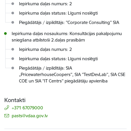
Iepirkuma daļas numurs: 2
Iepirkuma daļas statuss: Līgumi noslēgti
Piegādātājs / izpildītājs: ''Corporate Consulting'' SIA
Iepirkuma daļas nosaukums: Konsultācijas pakalpojumu
sniegšana atbilstoši 2.daļas prasībām
Iepirkuma daļas numurs: 2
Iepirkuma daļas statuss: Līgumi noslēgti
Piegādātājs / izpildītājs: SIA
„PricewaterhouseCoopers'', SIA ''TestDevLab'', SIA CSE
COE un SIA ''IT Centrs'' piegādātāju apvienība
Kontakti
+371 67079000
E-pasts:
pasts@vdaa.gov.lv