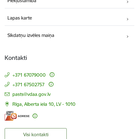
Piekļūstamība
Lapas karte
Sīkdatņu izvēles maiņa
Kontakti
+371 67079000
+371 67502757
E-pasts:
pasts@vdaa.gov.lv
Rīga, Alberta iela 10, LV - 1010
Visi kontakti