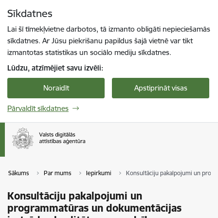
Pāriet uz lapas saturu
Sīkdatnes
Spied
lai meklētu
Enter
Lai šī tīmekļvietne darbotos, tā izmanto obligāti nepieciešamās
sīkdatnes. Ar Jūsu piekrišanu papildus šajā vietnē var tikt
izmantotas statistikas un sociālo mediju sīkdatnes.
Lūdzu, atzīmējiet savu izvēli:
Noraidīt
Apstiprināt visas
Pārvaldīt sīkdatnes
Sākums
Par mums
Iepirkumi
Konsultāciju pakalpojumi un progr
Konsultāciju pakalpojumi un
programmatūras un dokumentācijas