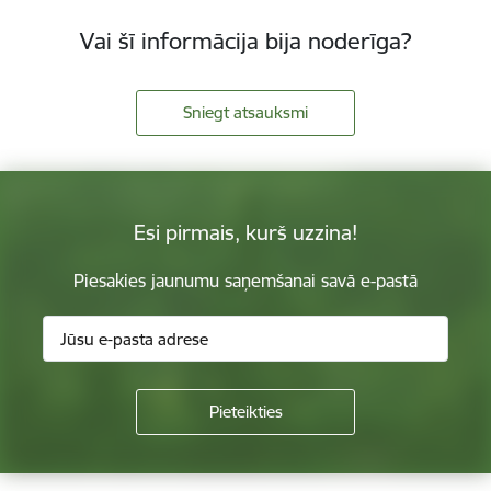
Vai šī informācija bija noderīga?
Sniegt atsauksmi
Esi pirmais, kurš uzzina!
Piesakies jaunumu saņemšanai savā e-pastā
Kājene