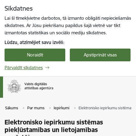
Pāriet uz lapas saturu
Sīkdatnes
Spied
lai meklētu
Enter
Lai šī tīmekļvietne darbotos, tā izmanto obligāti nepieciešamās
sīkdatnes. Ar Jūsu piekrišanu papildus šajā vietnē var tikt
izmantotas statistikas un sociālo mediju sīkdatnes.
Lūdzu, atzīmējiet savu izvēli:
Noraidīt
Apstiprināt visas
Pārvaldīt sīkdatnes
Sākums
Par mums
Iepirkumi
Elektronisko iepirkumu sistēmas p
Elektronisko iepirkumu sistēmas
piekļūstamības un lietojamības