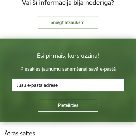
Vai šī informācija bija noderīga?
Sniegt atsauksmi
Esi pirmais, kurš uzzina!
Piesakies jaunumu saņemšanai savā e-pastā
Kājene
Ātrās saites