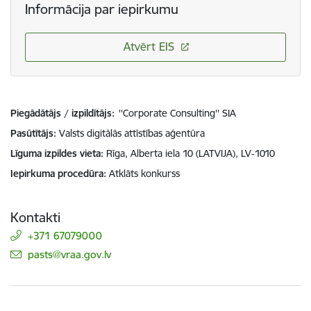
Informācija par iepirkumu
Atvērt EIS
Piegādātājs / izpildītājs:
''Corporate Consulting'' SIA
Pasūtītājs
Valsts digitālās attīstības aģentūra
Līguma izpildes vieta
Rīga, Alberta iela 10 (LATVIJA), LV-1010
Iepirkuma procedūra
Atklāts konkurss
Kontakti
+371 67079000
E-pasts:
pasts@vraa.gov.lv