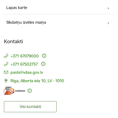
Lapas karte
Sīkdatņu izvēles maiņa
Kontakti
+371 67079000
+371 67502757
E-pasts:
pasts@vdaa.gov.lv
Rīga, Alberta iela 10, LV - 1010
Visi kontakti