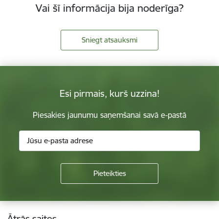
Vai šī informācija bija noderīga?
Sniegt atsauksmi
Esi pirmais, kurš uzzina!
Piesakies jaunumu saņemšanai savā e-pastā
Kājene
Ātrās saites