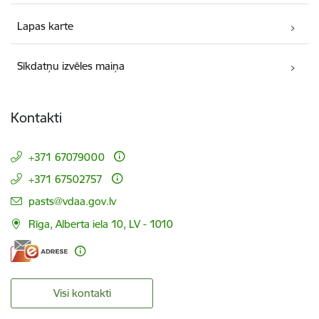
Lapas karte
Sīkdatņu izvēles maiņa
Kontakti
+371 67079000
+371 67502757
E-pasts:
pasts@vdaa.gov.lv
Rīga, Alberta iela 10, LV - 1010
Visi kontakti