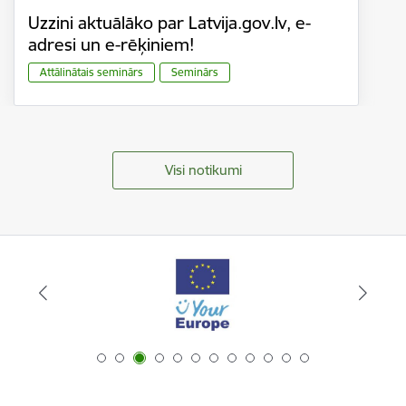
Uzzini aktuālāko par Latvija.gov.lv, e-
adresi un e-rēķiniem!
Attālinātais seminārs
Seminārs
Visi notikumi