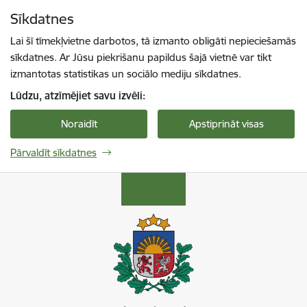
Pāriet uz lapas saturu
Sīkdatnes
Spied
lai meklētu
Enter
Lai šī tīmekļvietne darbotos, tā izmanto obligāti nepieciešamās
sīkdatnes. Ar Jūsu piekrišanu papildus šajā vietnē var tikt
izmantotas statistikas un sociālo mediju sīkdatnes.
Lūdzu, atzīmējiet savu izvēli:
Noraidīt
Apstiprināt visas
Pārvaldīt sīkdatnes
VDAA