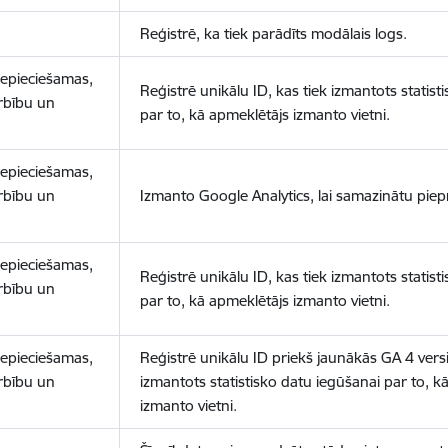
Reģistrē, ka tiek parādīts modālais logs.
nepieciešamas,
Reģistrē unikālu ID, kas tiek izmantots statist
arbību un
par to, kā apmeklētājs izmanto vietni.
nepieciešamas,
arbību un
Izmanto Google Analytics, lai samazinātu piep
nepieciešamas,
Reģistrē unikālu ID, kas tiek izmantots statist
arbību un
par to, kā apmeklētājs izmanto vietni.
nepieciešamas,
Reģistrē unikālu ID priekš jaunākās GA 4 versij
arbību un
izmantots statistisko datu iegūšanai par to, k
izmanto vietni.