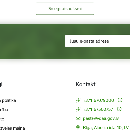
Sniegt atsauksmi
i
Kontakti
 politika
+371 67079000
+371 67502757
mība
E-pasts:
pasts@vdaa.gov.lv
te
Rīga, Alberta iela 10, LV
izvēles maiņa