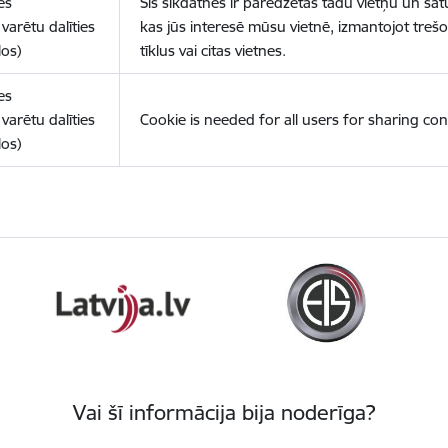
es
Šīs sīkdatnes ir paredzētas tādu vietņu un sat
varētu dalīties
kas jūs interesē mūsu vietnē, izmantojot treš
los)
tīklus vai citas vietnes.
es
varētu dalīties
Cookie is needed for all users for sharing con
los)
Vai šī informācija bija noderīga?