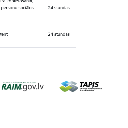
ura koplietošanai,
o personu sociālos
24 stundas
tent
24 stundas