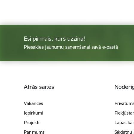
Esi pirmais, kurš uzzina!
Piesakies jaunumu saņemšanai savā e-pastā
Kājene
Ātrās saites
Noderīg
Vakances
Privātuma
Iepirkumi
Piekļūsta
Projekti
Lapas kar
Par mums
Sīkdatņu 