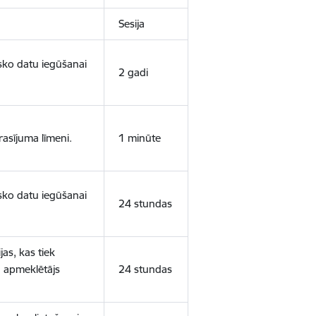
Sesija
isko datu iegūšanai
2 gadi
rasījuma līmeni.
1 minūte
isko datu iegūšanai
24 stundas
as, kas tiek
ā apmeklētājs
24 stundas