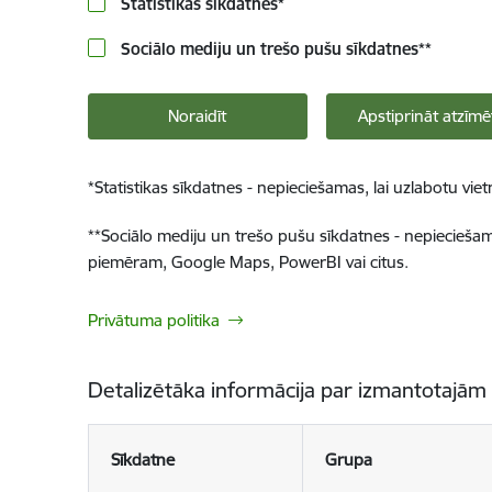
Statistikas sīkdatnes
*
Sociālo mediju un trešo pušu sīkdatnes
**
Noraidīt
Apstiprināt atzīmē
*
Statistikas sīkdatnes - nepieciešamas, lai uzlabotu v
**
Sociālo mediju un trešo pušu sīkdatnes - nepieciešamas
piemēram, Google Maps, PowerBI vai citus.
Privātuma politika
Detalizētāka informācija par izmantotajām
Sīkdatne
Grupa