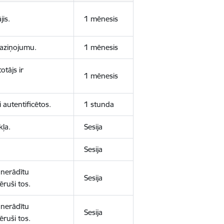
jis.
1 mēnesis
 paziņojumu.
1 mēnesis
otājs ir
1 mēnesis
 autentificētos.
1 stunda
kļa.
Sesija
Sesija
 nerādītu
Sesija
ēruši tos.
 nerādītu
Sesija
ēruši tos.