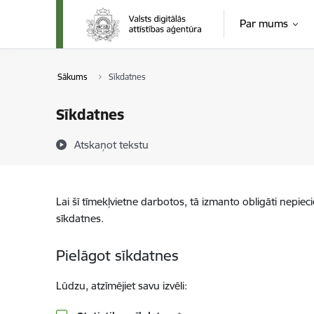
Pāriet uz lapas saturu
Par mums
Sākums
Sīkdatnes
Sīkdatnes
Atskaņot tekstu
Lai šī tīmekļvietne darbotos, tā izmanto obligāti nepiec
sīkdatnes.
Pielāgot sīkdatnes
Lūdzu, atzīmējiet savu izvēli: