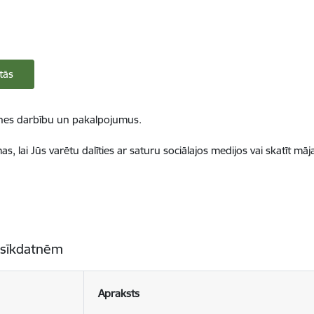
tās
ietnes darbību un pakalpojumus.
, lai Jūs varētu dalīties ar saturu sociālajos medijos vai skatīt mā
 sīkdatnēm
Apraksts