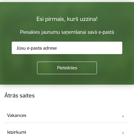
Esi pirmais, kurš uzzina!
Piesakies jaunumu saņemšanai savā e-pastā
Kājene
Ātrās saites
Vakances
Iepirkumi