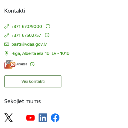
Kontakti
+371 67079000
+371 67502757
E-pasts:
pasts@vdaa.gov.lv
Rīga, Alberta iela 10, LV - 1010
Visi kontakti
Sekojiet mums