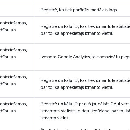
Reģistrē, ka tiek parādīts modālais logs.
nepieciešamas,
Reģistrē unikālu ID, kas tiek izmantots statist
arbību un
par to, kā apmeklētājs izmanto vietni.
nepieciešamas,
arbību un
Izmanto Google Analytics, lai samazinātu piep
nepieciešamas,
Reģistrē unikālu ID, kas tiek izmantots statist
arbību un
par to, kā apmeklētājs izmanto vietni.
nepieciešamas,
Reģistrē unikālu ID priekš jaunākās GA 4 versij
arbību un
izmantots statistisko datu iegūšanai par to, k
izmanto vietni.