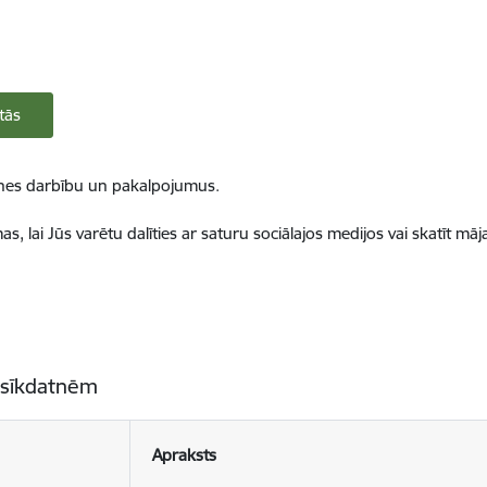
tās
ietnes darbību un pakalpojumus.
, lai Jūs varētu dalīties ar saturu sociālajos medijos vai skatīt mā
 sīkdatnēm
Apraksts