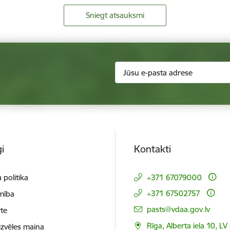
Sniegt atsauksmi
i
Kontakti
 politika
+371 67079000
+371 67502757
mība
E-pasts:
pasts@vdaa.gov.lv
te
Rīga, Alberta iela 10, LV
izvēles maiņa