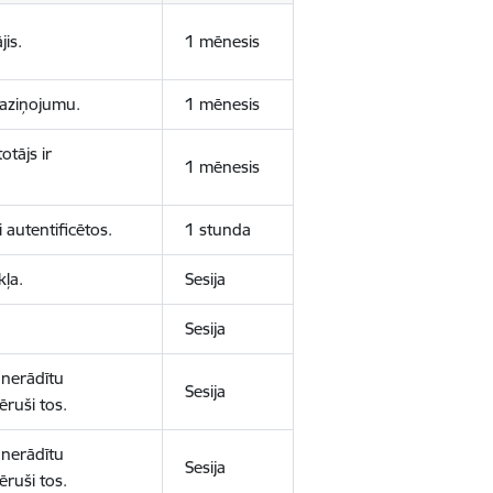
jis.
1 mēnesis
 paziņojumu.
1 mēnesis
otājs ir
1 mēnesis
 autentificētos.
1 stunda
kļa.
Sesija
Sesija
 nerādītu
Sesija
ēruši tos.
 nerādītu
Sesija
ēruši tos.