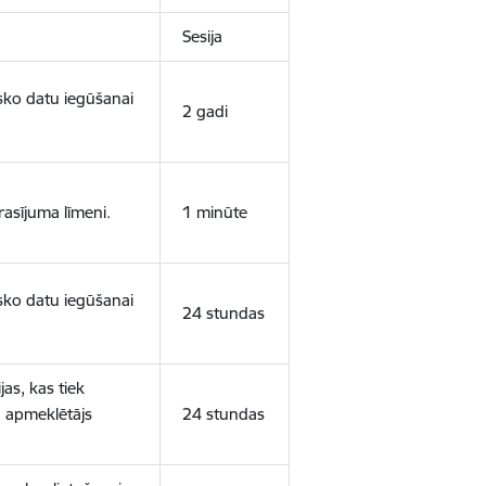
Sesija
isko datu iegūšanai
2 gadi
rasījuma līmeni.
1 minūte
isko datu iegūšanai
24 stundas
as, kas tiek
ā apmeklētājs
24 stundas