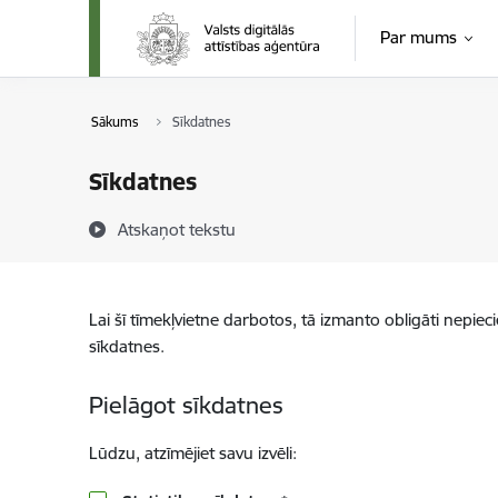
Pāriet uz lapas saturu
Par mums
Sākums
Sīkdatnes
Sīkdatnes
Atskaņot tekstu
Lai šī tīmekļvietne darbotos, tā izmanto obligāti nepiec
sīkdatnes.
Pielāgot sīkdatnes
Lūdzu, atzīmējiet savu izvēli: