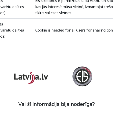
es
Šīs sīkdatnes ir paredzētas tādu vietņu un sat
varētu dalīties
kas jūs interesē mūsu vietnē, izmantojot treš
los)
tīklus vai citas vietnes.
es
varētu dalīties
Cookie is needed for all users for sharing con
los)
Vai šī informācija bija noderīga?