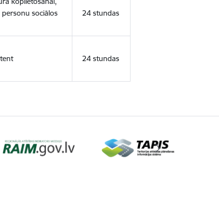
ura koplietošanai,
o personu sociālos
24 stundas
tent
24 stundas