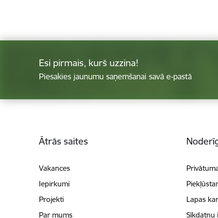
Esi pirmais, kurš uzzina!
Piesakies jaunumu saņemšanai savā e-pastā
Kājene
Ātrās saites
Noderīg
Vakances
Privātuma
Iepirkumi
Piekļūsta
Projekti
Lapas kar
Par mums
Sīkdatņu 