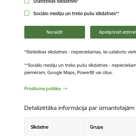
Statistikas sīkdatnes
*
Sociālo mediju un trešo pušu sīkdatnes
**
Noraidīt
Apstiprināt atzīmē
*
Statistikas sīkdatnes - nepieciešamas, lai uzlabotu v
**
Sociālo mediju un trešo pušu sīkdatnes - nepieciešamas
piemēram, Google Maps, PowerBI vai citus.
Privātuma politika
Detalizētāka informācija par izmantotajām
Sīkdatne
Grupa